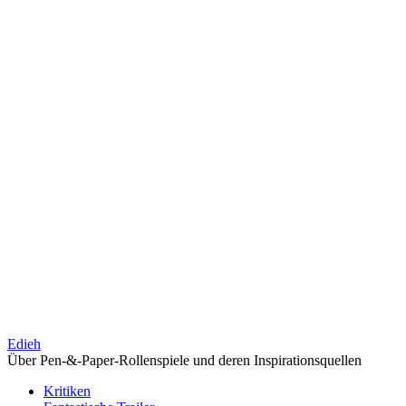
Edieh
Über Pen-&-Paper-Rollenspiele und deren Inspirationsquellen
Kritiken