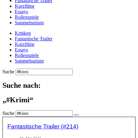
Fantastische Trailer
Kurzfilme
Essays
Rollenspiele
Sammelsurium
Kritiken
Fantastische Trailer
Kurzfilme
Essays
Rollenspiele
Sammelsurium
Suche
Suche nach:
„#Krimi“
Suche
Fantastische Trailer (#214)