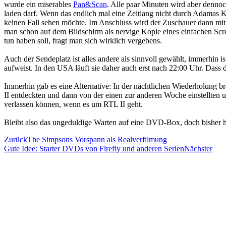
wurde ein miserables
Pan&Scan
. Alle paar Minuten wird aber dennoc
laden darf. Wenn das endlich mal eine Zeitlang nicht durch Adamas K
keinen Fall sehen möchte. Im Anschluss wird der Zuschauer dann mit 
man schon auf dem Bildschirm als nervige Kopie eines einfachen Scro
tun haben soll, fragt man sich wirklich vergebens.
Auch der Sendeplatz ist alles andere als sinnvoll gewählt, immerhin i
aufweist. In den USA läuft sie daher auch erst nach 22:00 Uhr. Dass
Immerhin gab es eine Alternative: In der nächtlichen Wiederholung 
II entdeckten und dann von der einen zur anderen Woche einstellten un
verlassen können, wenn es um RTL II geht.
Bleibt also das ungeduldige Warten auf eine DVD-Box, doch bisher h
Zurück
The Simpsons Vorspann als Realverfilmung
Gute Idee: Starter DVDs von Firefly und anderen Serien
Nächster