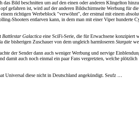
h das Bild beschnitten um auf den einen oder anderen Klingelton hinzuw
opf gefahren ist, wird auf der anderen Bildschirmseite Werbung für d
einem richtigen Werbeblock "verwöhnt", der erstmal mit einem absolut g
lling-Shooters entlarven kann, in dem man mit einer Viper hunderte C
st
Battlestar Galactica
eine SciFi-Serie, die für Erwachsene konzipiert 
 da die bisherigen Zuschauer von dem ungleich harmloseren
Stargate
weg
brachte der Sender dann auch weniger Werbung und nervige Einblendung
d damit auch noch einmal ein paar Fans vergretzten, welche plötzlich fes
at Universal diese nicht in Deutschland angekündigt. Seufz …