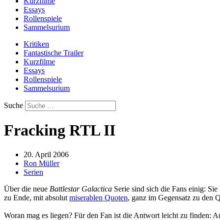
Kurzfilme
Essays
Rollenspiele
Sammelsurium
Kritiken
Fantastische Trailer
Kurzfilme
Essays
Rollenspiele
Sammelsurium
Suche
Fracking RTL II
20. April 2006
Ron Müller
Serien
Über die neue
Battlestar Galactica
Serie sind sich die Fans einig: Sie
zu Ende, mit absolut
miserablen Quoten
, ganz im Gegensatz zu den 
Woran mag es liegen? Für den Fan ist die Antwort leicht zu finden: A