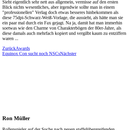
Sieht eigentlich sehr nett aus allgemein, vermisse auf den ersten
Blick nichts wesentliches, aber irgendwie sollte man in einem
"professionellen" Verlag doch etwas besseres hinbekommen als
diese 75dpi-Schwarz-Weiß-Vorlage, die aussieht, als hätte man sie
ein paar mal durch ein Fax gejagt. Na ja, damit hat man immerhin
soetwas wie den Charme von Charakterbögen der 80er-Jahre, als
diese damals auch mehrfach kopiert und vergilbt kaum zu entziffern
waren ...
Zurück
Awards
Equinox Con sucht noch NSCs
Nächster
Ron Müller
Rollenspieler auf der Suche nach neuen staffelübergreifenden