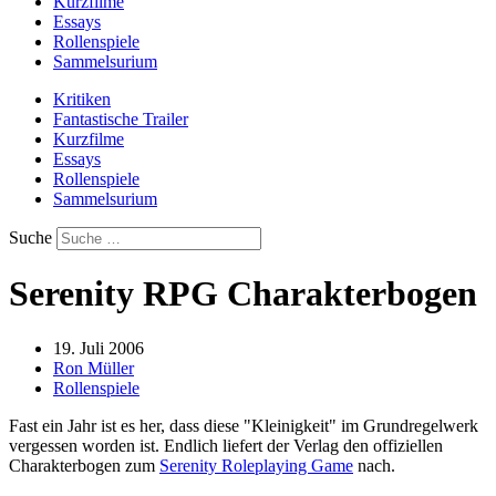
Kurzfilme
Essays
Rollenspiele
Sammelsurium
Kritiken
Fantastische Trailer
Kurzfilme
Essays
Rollenspiele
Sammelsurium
Suche
Serenity RPG Charakterbogen
19. Juli 2006
Ron Müller
Rollenspiele
Fast ein Jahr ist es her, dass diese "Kleinigkeit" im Grundregelwerk
vergessen worden ist. Endlich liefert der Verlag den offiziellen
Charakterbogen zum
Serenity Roleplaying Game
nach.