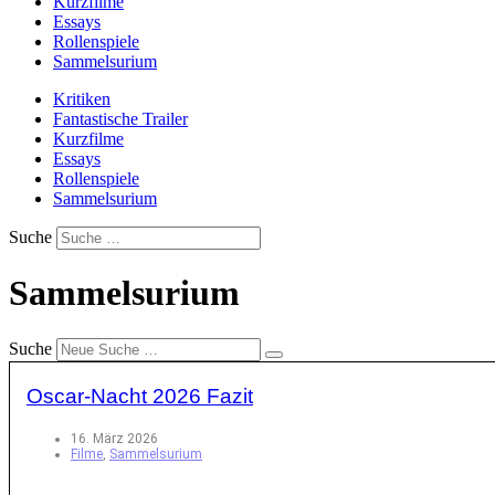
Kurzfilme
Essays
Rollenspiele
Sammelsurium
Kritiken
Fantastische Trailer
Kurzfilme
Essays
Rollenspiele
Sammelsurium
Suche
Sammelsurium
Suche
Oscar-Nacht 2026 Fazit
16. März 2026
Filme
,
Sammelsurium