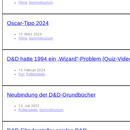
Filme
,
Sammelsurium
Oscar-Tipp 2024
10. März 2024
Filme
,
Sammelsurium
D&D hatte 1994 ein „Wizard“-Problem (Quiz-Video
16. Februar 2024
Fun
,
Rollenspiele
Neubindung der D&D-Grundbücher
14. Juli 2023
Rollenspiele
,
Sammelsurium