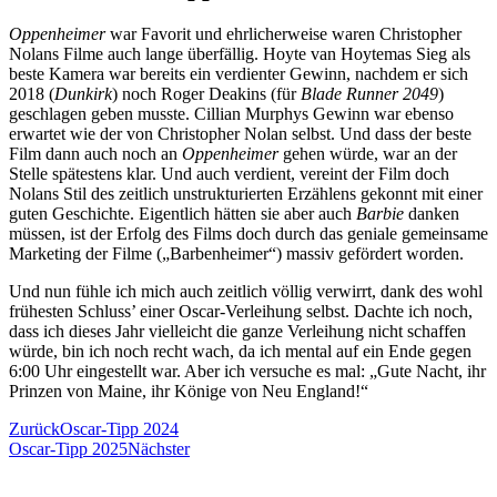
Oppenheimer
war Favorit und ehrlicherweise waren Christopher
Nolans Filme auch lange überfällig. Hoyte van Hoytemas Sieg als
beste Kamera war bereits ein verdienter Gewinn, nachdem er sich
2018 (
Dunkirk
) noch Roger Deakins (für
Blade Runner 2049
)
geschlagen geben musste. Cillian Murphys Gewinn war ebenso
erwartet wie der von Christopher Nolan selbst. Und dass der beste
Film dann auch noch an
Oppenheimer
gehen würde, war an der
Stelle spätestens klar. Und auch verdient, vereint der Film doch
Nolans Stil des zeitlich unstrukturierten Erzählens gekonnt mit einer
guten Geschichte. Eigentlich hätten sie aber auch
Barbie
danken
müssen, ist der Erfolg des Films doch durch das geniale gemeinsame
Marketing der Filme („Barbenheimer“) massiv gefördert worden.
Und nun fühle ich mich auch zeitlich völlig verwirrt, dank des wohl
frühesten Schluss’ einer Oscar-Verleihung selbst. Dachte ich noch,
dass ich dieses Jahr vielleicht die ganze Verleihung nicht schaffen
würde, bin ich noch recht wach, da ich mental auf ein Ende gegen
6:00 Uhr eingestellt war. Aber ich versuche es mal: „Gute Nacht, ihr
Prinzen von Maine, ihr Könige von Neu England!“
Zurück
Oscar-Tipp 2024
Oscar-Tipp 2025
Nächster