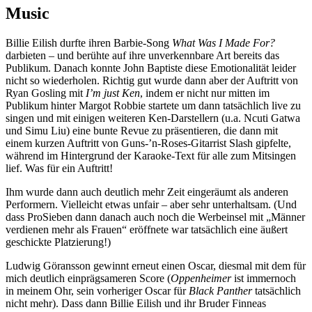
Music
Billie Eilish durfte ihren Barbie-Song
What Was I Made For?
darbieten – und berühte auf ihre unverkennbare Art bereits das
Publikum. Danach konnte John Baptiste diese Emotionalität leider
nicht so wiederholen. Richtig gut wurde dann aber der Auftritt von
Ryan Gosling mit
I’m just Ken
, indem er nicht nur mitten im
Publikum hinter Margot Robbie startete um dann tatsächlich live zu
singen und mit einigen weiteren Ken-Darstellern (u.a. Ncuti Gatwa
und Simu Liu) eine bunte Revue zu präsentieren, die dann mit
einem kurzen Auftritt von Guns-’n-Roses-Gitarrist Slash gipfelte,
während im Hintergrund der Karaoke-Text für alle zum Mitsingen
lief. Was für ein Auftritt!
Ihm wurde dann auch deutlich mehr Zeit eingeräumt als anderen
Performern. Vielleicht etwas unfair – aber sehr unterhaltsam. (Und
dass ProSieben dann danach auch noch die Werbeinsel mit „Männer
verdienen mehr als Frauen“ eröffnete war tatsächlich eine äußert
geschickte Platzierung!)
Ludwig Göransson gewinnt erneut einen Oscar, diesmal mit dem für
mich deutlich einprägsameren Score (
Oppenheimer
ist immernoch
in meinem Ohr, sein vorheriger Oscar für
Black Panther
tatsächlich
nicht mehr). Dass dann Billie Eilish und ihr Bruder Finneas