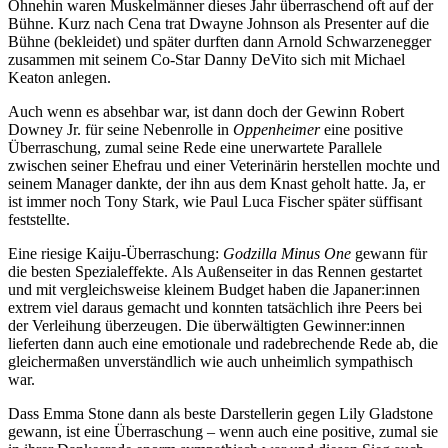
Ohnehin waren Muskelmänner dieses Jahr überraschend oft auf der
Bühne. Kurz nach Cena trat Dwayne Johnson als Presenter auf die
Bühne (bekleidet) und später durften dann Arnold Schwarzenegger
zusammen mit seinem Co-Star Danny DeVito sich mit Michael
Keaton anlegen.
Auch wenn es absehbar war, ist dann doch der Gewinn Robert
Downey Jr. für seine Nebenrolle in
Oppenheimer
eine positive
Überraschung, zumal seine Rede eine unerwartete Parallele
zwischen seiner Ehefrau und einer Veterinärin herstellen mochte und
seinem Manager dankte, der ihn aus dem Knast geholt hatte. Ja, er
ist immer noch Tony Stark, wie Paul Luca Fischer später süffisant
feststellte.
Eine riesige Kaiju-Überraschung:
Godzilla Minus One
gewann für
die besten Spezialeffekte. Als Außenseiter in das Rennen gestartet
und mit vergleichsweise kleinem Budget haben die Japaner:innen
extrem viel daraus gemacht und konnten tatsächlich ihre Peers bei
der Verleihung überzeugen. Die überwältigten Gewinner:innen
lieferten dann auch eine emotionale und radebrechende Rede ab, die
gleichermaßen unverständlich wie auch unheimlich sympathisch
war.
Dass Emma Stone dann als beste Darstellerin gegen Lily Gladstone
gewann, ist eine Überraschung – wenn auch eine positive, zumal sie