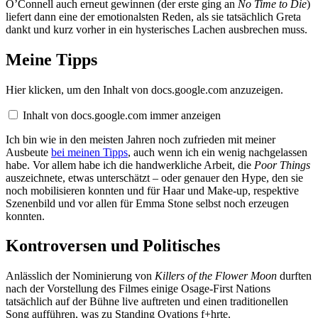
O’Connell auch erneut gewinnen (der erste ging an
No Time to Die
)
liefert dann eine der emotionalsten Reden, als sie tatsächlich Greta
dankt und kurz vorher in ein hysterisches Lachen ausbrechen muss.
Meine Tipps
Inhalt
Hier klicken, um den Inhalt von docs.google.com anzuzeigen.
von
docs.google.com
Inhalt von docs.google.com immer anzeigen
anzeigen
Ich bin wie in den meisten Jahren noch zufrieden mit meiner
Ausbeute
bei meinen Tipps
, auch wenn ich ein wenig nachgelassen
habe. Vor allem habe ich die handwerkliche Arbeit, die
Poor Things
auszeichnete, etwas unterschätzt – oder genauer den Hype, den sie
noch mobilisieren konnten und für Haar und Make-up, respektive
Szenenbild und vor allen für Emma Stone selbst noch erzeugen
konnten.
Kontroversen und Politisches
Anlässlich der Nominierung von
Killers of the Flower Moon
durften
nach der Vorstellung des Filmes einige Osage-First Nations
tatsächlich auf der Bühne live auftreten und einen traditionellen
Song aufführen, was zu Standing Ovations f+hrte.