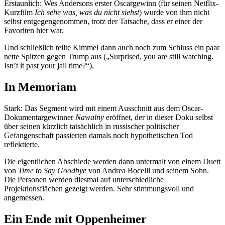
Erstaunlich: Wes Andersons erster Oscargewinn (für seinen Netflix-
Kurzfilm
Ich sehe was, was du nicht siehst
) wurde von ihm nicht
selbst entgegengenommen, trotz der Tatsache, dass er einer der
Favoriten hier war.
Und schließlich teilte Kimmel dann auch noch zum Schluss ein paar
nette Spitzen gegen Trump aus („Surprised, you are still watching.
Isn’t it past your jail time?“).
In Memoriam
Stark: Das Segment wird mit einem Ausschnitt aus dem Oscar-
Dokumentargewinner
Nawalny
eröffnet, der in dieser Doku selbst
über seinen kürzlich tatsächlich in russischer politischer
Gefangenschaft passierten damals noch hypothetischen Tod
reflektierte.
Die eigentlichen Abschiede werden dann untermalt von einem Duett
von
Time to Say Goodbye
von Andrea Bocelli und seinem Sohn.
Die Personen werden diesmal auf unterschiedliche
Projektionsflächen gezeigt werden. Sehr stimmungsvoll und
angemessen.
Ein Ende mit Oppenheimer