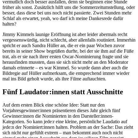
vermutlich doch besser ausfallen, denn sie beginnen eine Stunde
früher als sonst. Zusätzlich hilft uns die Sommerzeitumstellung, oder
besser, dass diese bei uns noch nicht passierte. Zwei Stunden mehr
Schlaf als erwartet, yeah, wo darf ich meine Dankesrede dafür
halten?
Jimmy Kimmels launige Eröffnung ist aber leider abermals recht
vergessenswürdig, nicht schlecht, aber allenfalls routiniert. Immerhin
spricht er auch Sandra Hüller an, die er ein paar Wochen zuvor
bereits in seiner Show begrüßen durfte, bei der sie ihm auf die Füße
trat, als er sie nach ihrer ersten Oscar-Nominierung fragte und sie
herausfinden mussten, dass sie sich nicht mehr an den Moderator
damals erinnerte – es war Kimmel. So wurde dann aber auch die
Bildregie auf Hüller aufmerksam, die entsprechend immer wieder
mal ins Bild geholt wurde, als ihre Filme auftauchten.
Fünf Laudator:innen statt Ausschnitte
Auf dem ersten Blick eine schöne Idee: Statt nur den
Vorjahresgewinner:innen präsentieren dieses Jahr gleich fünf
Gewinner:innen die Nominierten in den Darsteller:innen-
Kategorien. So kann jede:r eine kleine, persönliche Laudatio auf
jede:n der Nominiert:innen halten. Problem an der Sache: Das zieht
sich nicht nur gefühlt extrem – man bekommt auch noch nicht