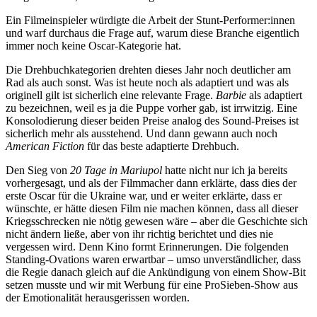
Ein Filmeinspieler würdigte die Arbeit der Stunt-Performer:innen
und warf durchaus die Frage auf, warum diese Branche eigentlich
immer noch keine Oscar-Kategorie hat.
Die Drehbuchkategorien drehten dieses Jahr noch deutlicher am
Rad als auch sonst. Was ist heute noch als adaptiert und was als
originell gilt ist sicherlich eine relevante Frage.
Barbie
als adaptiert
zu bezeichnen, weil es ja die Puppe vorher gab, ist irrwitzig. Eine
Konsolodierung dieser beiden Preise analog des Sound-Preises ist
sicherlich mehr als ausstehend. Und dann gewann auch noch
American Fiction
für das beste adaptierte Drehbuch.
Den Sieg von
20 Tage in Mariupol
hatte nicht nur ich ja bereits
vorhergesagt, und als der Filmmacher dann erklärte, dass dies der
erste Oscar für die Ukraine war, und er weiter erklärte, dass er
wünschte, er hätte diesen Film nie machen können, dass all dieser
Kriegsschrecken nie nötig gewesen wäre – aber die Geschichte sich
nicht ändern ließe, aber von ihr richtig berichtet und dies nie
vergessen wird. Denn Kino formt Erinnerungen. Die folgenden
Standing-Ovations waren erwartbar – umso unverständlicher, dass
die Regie danach gleich auf die Ankündigung von einem Show-Bit
setzen musste und wir mit Werbung für eine ProSieben-Show aus
der Emotionalität herausgerissen worden.