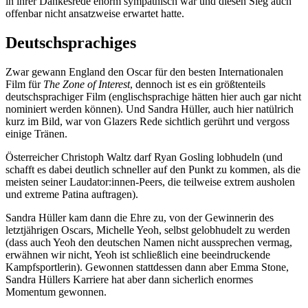
in ihrer Dankesrede enorm sympathisch war und diesen Sieg auch
offenbar nicht ansatzweise erwartet hatte.
Deutschsprachiges
Zwar gewann England den Oscar für den besten Internationalen
Film für
The Zone of Interest
, dennoch ist es ein größtenteils
deutschsprachiger Film (englischsprachige hätten hier auch gar nicht
nominiert werden können). Und Sandra Hüller, auch hier natülrich
kurz im Bild, war von Glazers Rede sichtlich gerührt und vergoss
einige Tränen.
Österreicher Christoph Waltz darf Ryan Gosling lobhudeln (und
schafft es dabei deutlich schneller auf den Punkt zu kommen, als die
meisten seiner Laudator:innen-Peers, die teilweise extrem ausholen
und extreme Patina auftragen).
Sandra Hüller kam dann die Ehre zu, von der Gewinnerin des
letztjährigen Oscars, Michelle Yeoh, selbst gelobhudelt zu werden
(dass auch Yeoh den deutschen Namen nicht aussprechen vermag,
erwähnen wir nicht, Yeoh ist schließlich eine beeindruckende
Kampfsportlerin). Gewonnen stattdessen dann aber Emma Stone,
Sandra Hüllers Karriere hat aber dann sicherlich enormes
Momentum gewonnen.