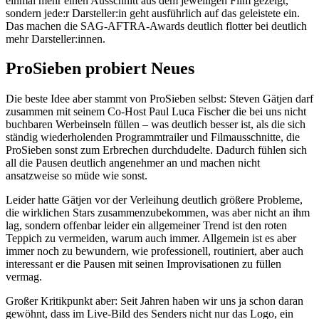
einmal mehr einen Ausschnitt aus dem jeweiligen Film gezeigt,
sondern jede:r Darsteller:in geht ausführlich auf das geleistete ein.
Das machen die SAG-AFTRA-Awards deutlich flotter bei deutlich
mehr Darsteller:innen.
ProSieben probiert Neues
Die beste Idee aber stammt von ProSieben selbst: Steven Gätjen darf
zusammen mit seinem Co-Host Paul Luca Fischer die bei uns nicht
buchbaren Werbeinseln füllen – was deutlich besser ist, als die sich
ständig wiederholenden Programmtrailer und Filmausschnitte, die
ProSieben sonst zum Erbrechen durchdudelte. Dadurch fühlen sich
all die Pausen deutlich angenehmer an und machen nicht
ansatzweise so müde wie sonst.
Leider hatte Gätjen vor der Verleihung deutlich größere Probleme,
die wirklichen Stars zusammenzubekommen, was aber nicht an ihm
lag, sondern offenbar leider ein allgemeiner Trend ist den roten
Teppich zu vermeiden, warum auch immer. Allgemein ist es aber
immer noch zu bewundern, wie professionell, routiniert, aber auch
interessant er die Pausen mit seinen Improvisationen zu füllen
vermag.
Großer Kritikpunkt aber: Seit Jahren haben wir uns ja schon daran
gewöhnt, dass im Live-Bild des Senders nicht nur das Logo, ein