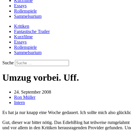
Kurzfilme
Essays
Rollenspiele
Sammelsurium
Kritiken
Fantastische Trailer
Kurzfilme
Essays
Rollenspiele
Sammelsurium
Suche
Umzug vorbei. Uff.
24. September 2008
Ron Müller
Intern
Es hat ja nur knapp eine Woche gedauert. Ich sollte mich also glück
Gut, dieser war bitter nötig. Das EdiehBlog hat teilweise rumgelahmt
und vor allem in den Kritiken herausragenden Provider gefunden. Un