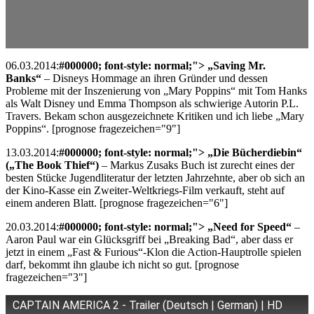
06.03.2014:
#000000; font-style: normal;"> „Saving Mr.
Banks“
– Disneys Hommage an ihren Gründer und dessen
Probleme mit der Inszenierung von „Mary Poppins“ mit Tom Hanks
als Walt Disney und Emma Thompson als schwierige Autorin P.L.
Travers. Bekam schon ausgezeichnete Kritiken und ich liebe „Mary
Poppins“. [prognose fragezeichen="9"]
13.03.2014:
#000000; font-style: normal;"> „Die Bücherdiebin“
(„The Book Thief“)
– Markus Zusaks Buch ist zurecht eines der
besten Stücke Jugendliteratur der letzten Jahrzehnte, aber ob sich an
der Kino-Kasse ein Zweiter-Weltkriegs-Film verkauft, steht auf
einem anderen Blatt. [prognose fragezeichen="6"]
20.03.2014:
#000000; font-style: normal;"> „Need for Speed“
–
Aaron Paul war ein Glücksgriff bei „Breaking Bad“, aber dass er
jetzt in einem „Fast & Furious“-Klon die Action-Hauptrolle spielen
darf, bekommt ihn glaube ich nicht so gut. [prognose
fragezeichen="3"]
CAPTAIN AMERICA 2 - Trailer (Deutsch | German) | HD