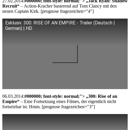
27.02.2014:
#000000; font-style: normal;"> „Jack Ryan: Shadow
Recruit“
– Action-Kracher basierend auf Tom Clancy mit den
neuen Captain Kirk. [prognose fragezeichen="4"]
Exklusiv: 300: RISE OF AN EMPIRE - Trailer (Deutsch |
German) | HD
06.03.2014:
#000000; font-style: normal;"> „300: Rise of an
Empire“
– Eine Fortsetzung eines Filmes, der eigentlich nicht
fortsetzbar ist. Hmm. [prognose fragezeichen="3"]