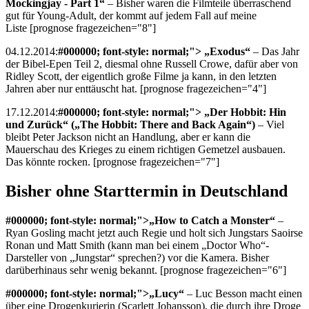
Mockingjay - Part 1“
– Bisher waren die Filmteile überraschend
gut für Young-Adult, der kommt auf jedem Fall auf meine
Liste [prognose fragezeichen="8"]
04.12.2014:
#000000; font-style: normal;"> „Exodus“
– Das Jahr
der Bibel-Epen Teil 2, diesmal ohne Russell Crowe, dafür aber von
Ridley Scott, der eigentlich große Filme ja kann, in den letzten
Jahren aber nur enttäuscht hat. [prognose fragezeichen="4"]
17.12.2014:
#000000; font-style: normal;"> „Der Hobbit: Hin
und Zurück“ („The Hobbit: There and Back Again“)
– Viel
bleibt Peter Jackson nicht an Handlung, aber er kann die
Mauerschau des Krieges zu einem richtigen Gemetzel ausbauen.
Das könnte rocken. [prognose fragezeichen="7"]
Bisher ohne Starttermin in Deutschland
#000000; font-style: normal;">„How to Catch a Monster“
–
Ryan Gosling macht jetzt auch Regie und holt sich Jungstars Saoirse
Ronan und Matt Smith (kann man bei einem „Doctor Who“-
Darsteller von „Jungstar“ sprechen?) vor die Kamera. Bisher
darüberhinaus sehr wenig bekannt. [prognose fragezeichen="6"]
#000000; font-style: normal;">„Lucy“
– Luc Besson macht einen
über eine Drogenkurierin (Scarlett Johansson), die durch ihre Droge