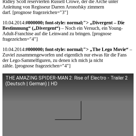
Ridley Scott reservierten Russell Crowe, der die Arche unter
Anleitung von Regisseur Darren Aronofsky zimmern
darf. [prognose fragezeichen="3"]
10.04.2014:
#000000; font-style: normal;"> „Divergent – Die
Bestimmung“ („Divergent“)
– Noch ein Versuch, ein Young-
Adult-Franchise auf die Leinwand zu bringen. [prognose
fragezeichen="4"]
10.04.2014:
#000000; font-style: normal;"> „The Lego Movie“
–
Zuviel zusammengeworfen und eigentlich nur etwas für die Fans
der Lego-Sammelfiguren, zu denen ich mich ja nicht
zähle. [prognose fragezeichen="4"]
THE AMAZING SPIDER-MAN 2: Rise of Electro - Trailer 2
(Deutsch | German) | HD