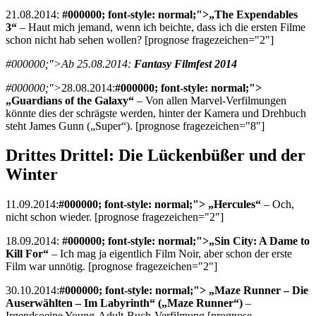
21.08.2014:
#000000; font-style: normal;">„The Expendables
3“
– Haut mich jemand, wenn ich beichte, dass ich die ersten Filme
schon nicht hab sehen wollen? [prognose fragezeichen="2"]
#000000;">Ab 25.08.2014:
Fantasy Filmfest 2014
#000000;">
28.08.2014:
#000000; font-style: normal;">
„Guardians of the Galaxy“
– Von allen Marvel-Verfilmungen
könnte dies der schrägste werden, hinter der Kamera und Drehbuch
steht James Gunn („Super“). [prognose fragezeichen="8"]
Drittes Drittel: Die Lückenbüßer und der
Winter
11.09.2014:
#000000; font-style: normal;"> „Hercules“
– Och,
nicht schon wieder. [prognose fragezeichen="2"]
18.09.2014:
#000000; font-style: normal;">„Sin City: A Dame to
Kill For“
– Ich mag ja eigentlich Film Noir, aber schon der erste
Film war unnötig. [prognose fragezeichen="2"]
30.10.2014:
#000000; font-style: normal;"> „Maze Runner – Die
Auserwählten – Im Labyrinth“ („Maze Runner“)
–
Irgendsoeine Young-Adult-Buch-Verfilmung [prognose