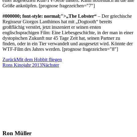
einer abgesetzten Kult-TV-Serie basiert. Kann hoffentlich an die alte
Größe anknüpfen. [prognose fragezeichen="7"]
#000000; font-style: normal;">„The Lobster“
– Der griechische
Regisseur Giorgos Lanthimos hat mit „Dogtooth“ bereits
großflächig verstört, jetzt inszeniert er seinen ersten
englischsprachigen Film: Eine Liebesgeschichte, in der man in einer
dystopischen Zukunft nur 45 Tage Zeit hat, seinen Partner zu
finden, oder in ein Tier verwandelt und ausgesetzt wird. Könnte der
WTF-Film des Jahres werden. [prognose fragezeichen="8"]
Zurück
Mit dem Hobbit fliegen
Rons Kinojahr 2013
Nächster
Ron Müller