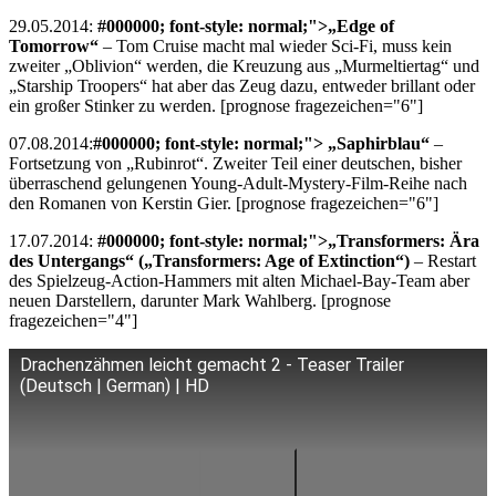
29.05.2014:
#000000; font-style: normal;">„Edge of
Tomorrow“
– Tom Cruise macht mal wieder Sci-Fi, muss kein
zweiter „Oblivion“ werden, die Kreuzung aus „Murmeltiertag“ und
„Starship Troopers“ hat aber das Zeug dazu, entweder brillant oder
ein großer Stinker zu werden. [prognose fragezeichen="6"]
07.08.2014:
#000000; font-style: normal;"> „Saphirblau“
–
Fortsetzung von „Rubinrot“. Zweiter Teil einer deutschen, bisher
überraschend gelungenen Young-Adult-Mystery-Film-Reihe nach
den Romanen von Kerstin Gier. [prognose fragezeichen="6"]
17.07.2014:
#000000; font-style: normal;">
„Transformers: Ära
des Untergangs“ („Transformers: Age of Extinction“)
– Restart
des Spielzeug-Action-Hammers mit alten Michael-Bay-Team aber
neuen Darstellern, darunter Mark Wahlberg. [prognose
fragezeichen="4"]
Drachenzähmen leicht gemacht 2 - Teaser Trailer
(Deutsch | German) | HD