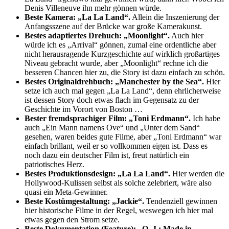
Denis Villeneuve ihn mehr gönnen würde.
Beste Kamera: „La La Land“.
Allein die Inszenierung der
Anfangsszene auf der Brücke war große Kamerakunst.
Bestes adaptiertes Drehuch: „Moonlight“.
Auch hier
würde ich es „Arrival“ gönnen, zumal eine ordentliche aber
nicht herausragende Kurzgeschichte auf wirklich großartiges
Niveau gebracht wurde, aber „Moonlight“ rechne ich die
besseren Chancen hier zu, die Story ist dazu einfach zu schön.
Bestes Originaldrehbuch: „Manchester by the Sea“.
Hier
setze ich auch mal gegen „La La Land“, denn ehrlicherweise
ist dessen Story doch etwas flach im Gegensatz zu der
Geschichte im Vorort von Boston …
Bester fremdsprachiger Film: „Toni Erdmann“.
Ich habe
auch „Ein Mann namens Ove“ und „Unter dem Sand“
gesehen, waren beides gute Filme, aber „Toni Erdmann“ war
einfach brillant, weil er so vollkommen eigen ist. Dass es
noch dazu ein deutscher Film ist, freut natürlich ein
patriotisches Herz.
Bestes Produktionsdesign: „La La Land“.
Hier werden die
Hollywood-Kulissen selbst als solche zelebriert, wäre also
quasi ein Meta-Gewinner.
Beste Kostümgestaltung: „Jackie“.
Tendenziell gewinnen
hier historische Filme in der Regel, weswegen ich hier mal
etwas gegen den Strom setze.
Beste Dokumentation (Feature): „O. J.: Made in