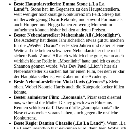
Beste Hauptdarstellerin: Emma Stone („La La
Land“).
Stone hat, im Gegensatz zu den Hauptdarstellern,
weit weniger hochkarätige Konkurrenz im Feld. Streep hat
mittlerweile genug Oscar-Rekorde, und sowohl Portman als
auch Huppert und Negga haben zu wenig Momentum
aufnehmen können bisher bei den anderen Preisen.
Bester Nebendarsteller: Mahershala Ali („Moonlight“).
Die Academy hat dieses Jahr sicherlich etwas gut zu machen
für die „Weißen Oscars“ der letzten Jahren und daher ist eine
Wette auf die beiden schwarzen Nebendarsteller eine recht
sichere Bank. Zumal Ali auch wirklich eine gute, wenn auch
wirklich kleine Rolle in „Moonlight“ hatte und ich es auch
Shannon gönnen würde. Was Dev Patel („Lion“) hier als
Nebendarsteller zu suchen hat für einen Film, bei dem er klar
der Hauptdarsteller ist, weiß aber nur die Academy.
Beste Nebendarstellerin: Viola Davis („Fences“).
Siehe
oben. Wobei Naomie Harris auch die Kategorie locker füllen
könnte.
Bester animierter Film: „Zoomania“.
Pixar setzt diesmal
aus, während die Mutter Disney gleich zwei Filme ins
Rennen schicken darf. Davon dürfte „Zoo
topia
mania“ die
Nase etwas weiter voraus haben, auch gegen die restliche
Konkurrenz.
Beste Regie: Damien Chazelle („La La Land“).
Wenn „La
La Land“ irgendwo klar gewinnen wird, dann hier. Wobei ich