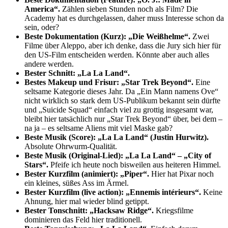
America“.
Zählen sieben Stunden noch als Film? Die
Academy hat es durchgelassen, daher muss Interesse schon da
sein, oder?
Beste Dokumentation (Kurz): „Die Weißhelme“.
Zwei
Filme über Aleppo, aber ich denke, dass die Jury sich hier für
den US-Film entscheiden werden. Könnte aber auch alles
andere werden.
Bester Schnitt: „La La Land“.
Bestes Makeup und Frisur: „Star Trek Beyond“.
Eine
seltsame Kategorie dieses Jahr. Da „Ein Mann namens Ove“
nicht wirklich so stark dem US-Publikum bekannt sein dürfte
und „Suicide Squad“ einfach viel zu grottig insgesamt war,
bleibt hier tatsächlich nur „Star Trek Beyond“ über, bei dem –
na ja – es seltsame Aliens mit viel Maske gab?
Beste Musik (Score): „La La Land“ (Justin Hurwitz).
Absolute Ohrwurm-Qualität.
Beste Musik (Original-Lied): „La La Land“ – „City of
Stars“.
Pfeife ich heute noch bisweilen aus heiteren Himmel.
Bester Kurzfilm (animiert): „Piper“.
Hier hat Pixar noch
ein kleines, süßes Ass im Ärmel.
Bester Kurzfilm (live action): „Ennemis intérieurs“.
Keine
Ahnung, hier mal wieder blind getippt.
Bester Tonschnitt: „Hacksaw Ridge“.
Kriegsfilme
dominieren das Feld hier traditionell.