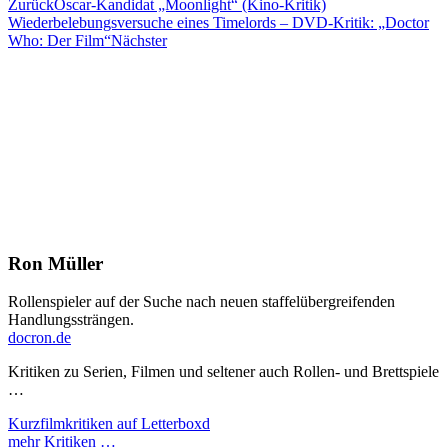
Zurück
Oscar-Kandidat „Moonlight“ (Kino-Kritik)
Wiederbelebungsversuche eines Timelords – DVD-Kritik: „Doctor
Who: Der Film“
Nächster
Ron Müller
Rollenspieler auf der Suche nach neuen staffelübergreifenden
Handlungssträngen.
docron.de
Kritiken zu Serien, Filmen und seltener auch Rollen- und Brettspiele
…
Kurzfilmkritiken auf Letterboxd
mehr Kritiken …