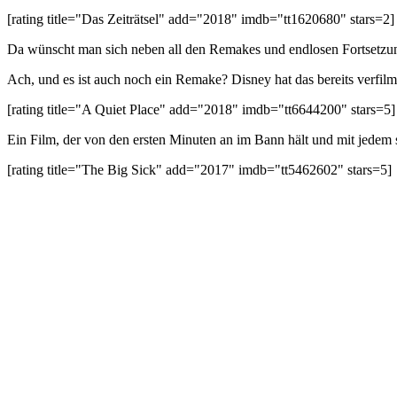
[rating title="Das Zeiträtsel" add="2018" imdb="tt1620680" stars=2]
Da wünscht man sich neben all den Remakes und endlosen Fortsetzun
Ach, und es ist auch noch ein Remake? Disney hat das bereits verfilm
[rating title="A Quiet Place" add="2018" imdb="tt6644200" stars=5]
Ein Film, der von den ersten Minuten an im Bann hält und mit jedem 
[rating title="The Big Sick" add="2017" imdb="tt5462602" stars=5]