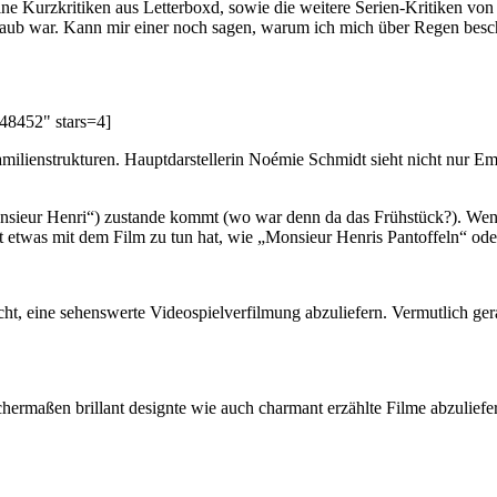
 Kurzkritiken aus Letterboxd, sowie die weitere Serien-Kritiken von ko
laub war. Kann mir einer noch sagen, warum ich mich über Regen besch
48452" stars=4]
milienstrukturen. Hauptdarstellerin Noémie Schmidt sieht nicht nur Emm
 Monsieur Henri“) zustande kommt (wo war denn da das Frühstück?). Wen
t etwas mit dem Film zu tun hat, wie „Monsieur Henris Pantoffeln“ ode
icht, eine sehenswerte Videospielverfilmung abzuliefern. Vermutlich ger
chermaßen brillant designte wie auch charmant erzählte Filme abzuliefe