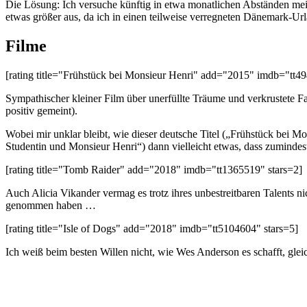
Die Lösung: Ich versuche künftig in etwa monatlichen Abständen meine
etwas größer aus, da ich in einen teilweise verregneten Dänemark-Ur
Filme
[rating title="Frühstück bei Monsieur Henri" add="2015" imdb="tt49
Sympathischer kleiner Film über unerfüllte Träume und verkrustete Fa
positiv gemeint).
Wobei mir unklar bleibt, wie dieser deutsche Titel („Frühstück bei
Studentin und Monsieur Henri“) dann vielleicht etwas, dass zumindes
[rating title="Tomb Raider" add="2018" imdb="tt1365519" stars=2]
Auch Alicia Vikander vermag es trotz ihres unbestreitbaren Talents n
genommen haben …
[rating title="Isle of Dogs" add="2018" imdb="tt5104604" stars=5]
Ich weiß beim besten Willen nicht, wie Wes Anderson es schafft, glei