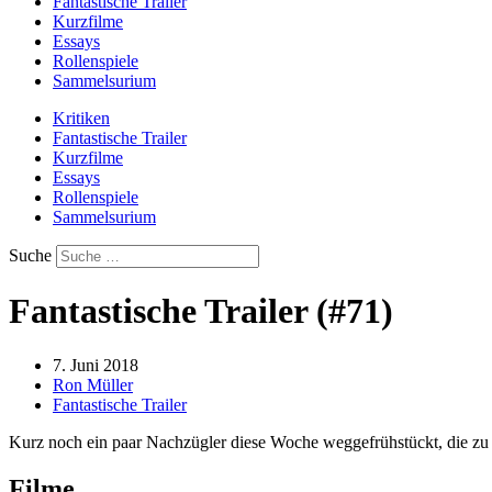
Fantastische Trailer
Kurzfilme
Essays
Rollenspiele
Sammelsurium
Kritiken
Fantastische Trailer
Kurzfilme
Essays
Rollenspiele
Sammelsurium
Suche
Fantastische Trailer (#71)
7. Juni 2018
Ron Müller
Fantastische Trailer
Kurz noch ein paar Nachzügler diese Woche weggefrühstückt, die zu 
Filme