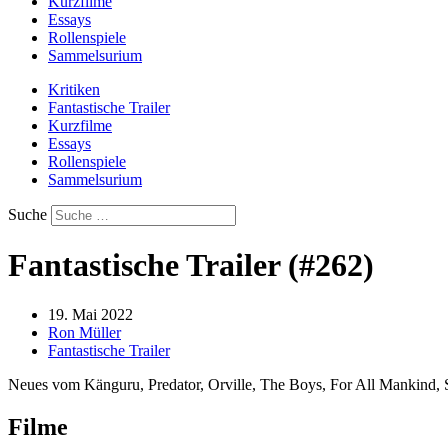
Kurzfilme
Essays
Rollenspiele
Sammelsurium
Kritiken
Fantastische Trailer
Kurzfilme
Essays
Rollenspiele
Sammelsurium
Suche
Fantastische Trailer (#262)
19. Mai 2022
Ron Müller
Fantastische Trailer
Neues vom Känguru, Predator, Orville, The Boys, For All Mankind, 
Filme