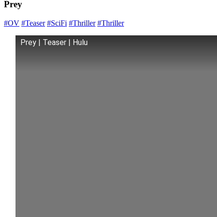
Prey
#OV
#Teaser
#SciFi
#Thriller
#Thriller
Prey | Teaser | Hulu