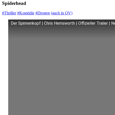
Spiderhead
#Thriller
#Komödie
#Drogen
(auch in OV)
Der Spinnenkopf | Chris Hemsworth | Offizieller Trailer | Ne