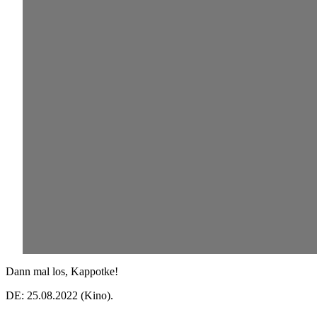
Dann mal los, Kappotke!
DE: 25.08.2022 (Kino).