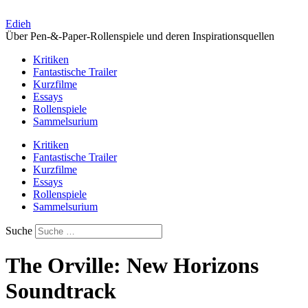
Zum
Inhalt
Edieh
springen
Über Pen-&-Paper-Rollenspiele und deren Inspirationsquellen
Kritiken
Fantastische Trailer
Kurzfilme
Essays
Rollenspiele
Sammelsurium
Kritiken
Fantastische Trailer
Kurzfilme
Essays
Rollenspiele
Sammelsurium
Suche
The Orville: New Horizons
Soundtrack