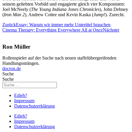
seinem geliebten Vorbild und engagierte gleich vier Komponisten:
Joel McNeely (
The Young Indiana Jones Chronicles
), John Debney
(
Iron Man 2
), Andrew Cottee und Kevin Kaska (
Jump!
). Zurecht.
Zurück
Essay: Warum wir immer mehr Untertitel brauchen
Cinema Therapy: Everything Everywhere All at Once
Nächster
Ron Müller
Rollenspieler auf der Suche nach neuen staffelübergreifenden
Handlungssträngen.
docron.de
Suche
Suche
Edieh?
Impressum
Datenschutzerklärung
Edieh?
Impressum
Datenschutzerklärung