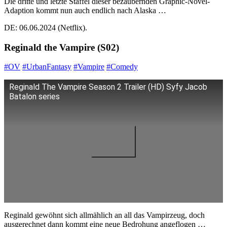
Die dritte und letzte Staffel dieser bezaubernden Graphic-Novel-
Adaption kommt nun auch endlich nach Alaska …
DE: 06.06.2024 (Netflix).
Reginald the Vampire (S02)
#OV
#UrbanFantasy
#Vampire
#Comedy
Reginald The Vampire Season 2 Trailer (HD) Syfy Jacob
Batalon series
Reginald gewöhnt sich allmählich an all das Vampirzeug, doch
ausgerechnet dann kommt eine neue Bedrohung angeflogen …