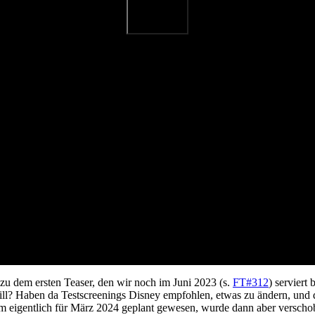
er zu dem ersten Teaser, den wir noch im Juni 2023 (s.
FT#312
) serviert
 will? Haben da Testscreenings Disney empfohlen, etwas zu ändern, und
m eigentlich für März 2024 geplant gewesen, wurde dann aber verscho