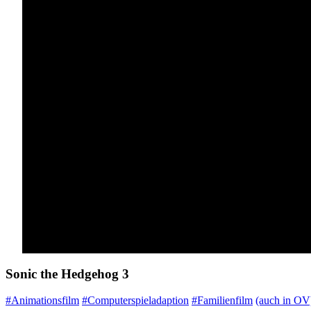
Sonic the Hedgehog 3
#Animationsfilm
#Computerspieladaption
#Familienfilm
(auch in OV