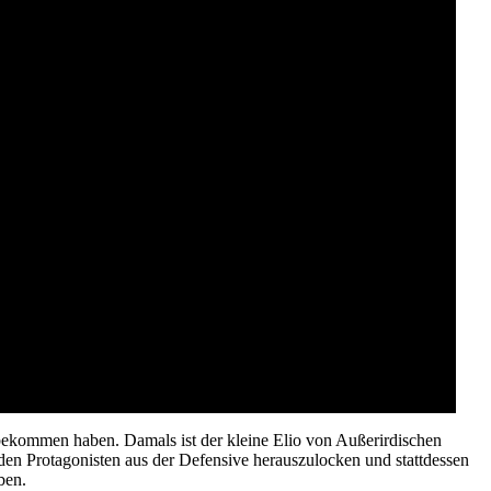
 bekommen haben. Damals ist der kleine Elio von Außerirdischen
 den Protagonisten aus der Defensive herauszulocken und stattdessen
ben.