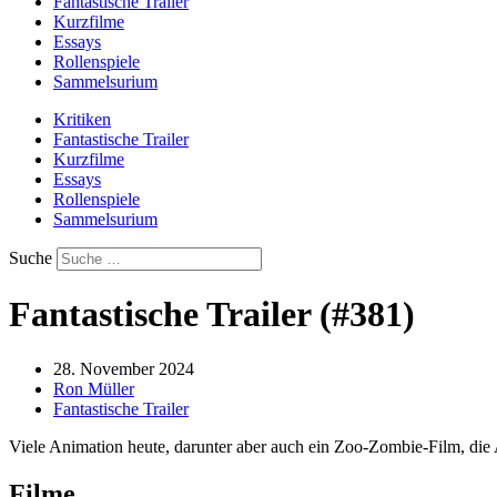
Fantastische Trailer
Kurzfilme
Essays
Rollenspiele
Sammelsurium
Kritiken
Fantastische Trailer
Kurzfilme
Essays
Rollenspiele
Sammelsurium
Suche
Fantastische Trailer (#381)
28. November 2024
Ron Müller
Fantastische Trailer
Viele Animation heute, darunter aber auch ein Zoo-Zombie-Film, die 
Filme