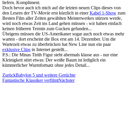
liefern. Kompliment.
Doch bevor auch ich mich auf die letzten neuen Clips dieses von
den Lesern der TV-Movie erst kürzlich in einer
Kabel 1-Show
zum
Besten Film aller Zeiten gewählten Meisterwerkes stürzen werde,
wird noch etwas Zeit ins Land gehen müssen - wir haben einfach
keinen früheren Termin zum Gucken gefunden...
Übrigens müssen die US-Amerikaner sogar auch noch etwas mehr
warten - dort erscheint die Box erst am 14. Dezember. Um die
Wartezeit etwas zu überbrücken hat New Line nun ein paar
exklusive Clips
in Internet gestellt...
P.S.: Die Minas Tirith Figur sieht abermals klasse aus - nur eine
Kleinigkeit stört etwas: Der weiße Baum ist lediglich ein
kümmerlicher Wurmfortsatz ohne jedes Detail...
Zurück
Babylon 5 und weitere Gerüchte
Fantastische Klassiker verfilmt
Nächster