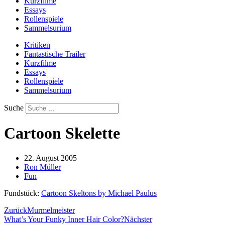
Kurzfilme
Essays
Rollenspiele
Sammelsurium
Kritiken
Fantastische Trailer
Kurzfilme
Essays
Rollenspiele
Sammelsurium
Suche
Cartoon Skelette
22. August 2005
Ron Müller
Fun
Fundstück:
Cartoon Skeltons by Michael Paulus
Zurück
Murmelmeister
What’s Your Funky Inner Hair Color?
Nächster