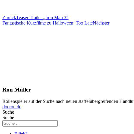
Zurück
Teaser Trailer „Iron Man 3“
Fantastische Kurzfilme zu Halloween: Too Late
Nächster
Ron Müller
Rollenspieler auf der Suche nach neuen staffelübergreifenden Handlu
docron.de
Suche
Suche
Edieh?