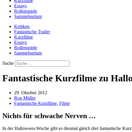
Kurzfilme
Essays
Rollenspiele
Sammelsurium
Kritiken
Fantastische Trailer
Kurzfilme
Essays
Rollenspiele
Sammelsurium
Suche
Fantastische Kurzfilme zu Hall
29. Oktober 2012
Ron Müller
Fantastische Kurzfilme
,
Filme
Nichts für schwache Nerven …
In der Halloween-Woche gibt es diesmal gleich drei fantastische Ku