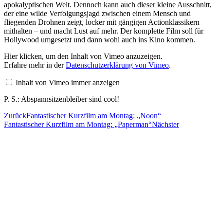
apokalyptischen Welt. Dennoch kann auch dieser kleine Ausschnitt,
der eine wilde Verfolgungsjagd zwischen einem Mensch und
fliegenden Drohnen zeigt, locker mit gängigen Actionklassikern
mithalten – und macht Lust auf mehr. Der komplette Film soll für
Hollywood umgesetzt und dann wohl auch ins Kino kommen.
„RUIN“
Hier klicken, um den Inhalt von Vimeo anzuzeigen.
von
Erfahre mehr in der
Datenschutzerklärung von Vimeo
.
Vimeo
anzeigen
Inhalt von Vimeo immer anzeigen
P. S.: Abspannsitzenbleiber sind cool!
Zurück
Fantastischer Kurzfilm am Montag: „Noon“
Fantastischer Kurzfilm am Montag: „Paperman“
Nächster