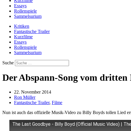
Kurzfilme
Essays
Rollenspiele
Sammelsurium
Kritiken
Fantastische Trailer
Kurzfilme
Essays
Rollenspiele
Sammelsurium
Suche
Der Abspann-Song vom dritten 
22. November 2014
Ron Müller
Fantastische Trailer
,
Filme
Nun ist auch das offizielle Musik-Video zu Billy Boyds tollen Lied 
The Last Goodbye - Billy Boyd (Official Music Video) | Th