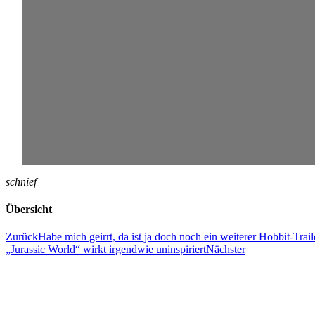
schnief
Übersicht
Zurück
Habe mich geirrt, da ist ja doch noch ein weiterer Hobbit-Trail
„Jurassic World“ wirkt irgendwie uninspiriert
Nächster