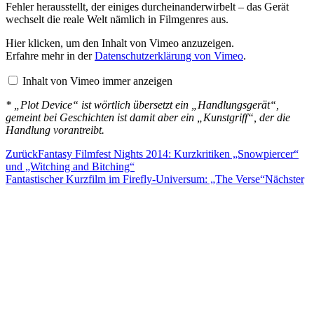
Fehler herausstellt, der einiges durcheinanderwirbelt – das Gerät
wechselt die reale Welt nämlich in Filmgenres aus.
„Plot
Hier klicken, um den Inhalt von Vimeo anzuzeigen.
Device“
Erfahre mehr in der
Datenschutzerklärung von Vimeo
.
von
Vimeo
Inhalt von Vimeo immer anzeigen
anzeigen
* „Plot Device“ ist wörtlich übersetzt ein „Handlungsgerät“,
gemeint bei Geschichten ist damit aber ein „Kunstgriff“, der die
Handlung vorantreibt.
Zurück
Fantasy Filmfest Nights 2014: Kurzkritiken „Snowpiercer“
und „Witching and Bitching“
Fantastischer Kurzfilm im Firefly-Universum: „The Verse“
Nächster