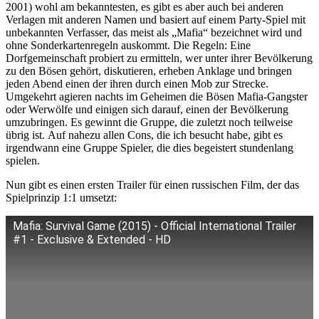
2001) wohl am bekanntesten, es gibt es aber auch bei anderen
Verlagen mit anderen Namen und basiert auf einem Party-Spiel mit
unbekannten Verfasser, das meist als „Mafia“ bezeichnet wird und
ohne Sonderkartenregeln auskommt. Die Regeln: Eine
Dorfgemeinschaft probiert zu ermitteln, wer unter ihrer Bevölkerung
zu den Bösen gehört, diskutieren, erheben Anklage und bringen
jeden Abend einen der ihren durch einen Mob zur Strecke.
Umgekehrt agieren nachts im Geheimen die Bösen Mafia-Gangster
oder Werwölfe und einigen sich darauf, einen der Bevölkerung
umzubringen. Es gewinnt die Gruppe, die zuletzt noch teilweise
übrig ist. Auf nahezu allen Cons, die ich besucht habe, gibt es
irgendwann eine Gruppe Spieler, die dies begeistert stundenlang
spielen.
Nun gibt es einen ersten Trailer für einen russischen Film, der das
Spielprinzip 1:1 umsetzt:
Mafia: Survival Game (2015) - Official International Trailer
#1 - Exclusive & Extended - HD