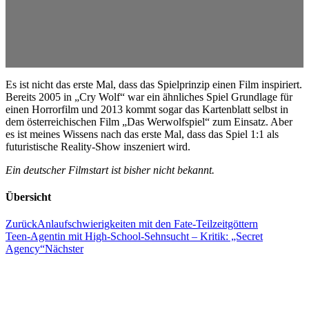
Es ist nicht das erste Mal, dass das Spielprinzip einen Film inspiriert.
Bereits 2005 in „Cry Wolf“ war ein ähnliches Spiel Grundlage für
einen Horrorfilm und 2013 kommt sogar das Kartenblatt selbst in
dem österreichischen Film „Das Werwolfspiel“ zum Einsatz. Aber
es ist meines Wissens nach das erste Mal, dass das Spiel 1:1 als
futuristische Reality-Show inszeniert wird.
Ein deutscher Filmstart ist bisher nicht bekannt.
Übersicht
Zurück
Anlaufschwierigkeiten mit den Fate-Teilzeitgöttern
Teen-Agentin mit High-School-Sehnsucht – Kritik: „Secret
Agency“
Nächster