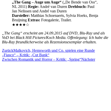
„The Gang – Auge um Auge“
(„De Bende van Oss“,
NL 2011)
Regie:
André van Duren
Drehbuch:
Paul
Jan Nelissen und André van Duren
Darsteller:
Matthias Schoenaerts, Sylvia Hoeks, Benja
Bruijning
Extras:
Fotogalerie, Trailer.
★★★★☆
„The Gang“ erscheint am 24.09.2015 auf DVD, Blu-Ray und als
VoD bei Black Hill Pictures/Koch Media. Offenlegung: Ich habe die
Blu-Ray freundlicherweise als Rezensionsexemplar erhalten.
Zurück
Malkovich, Hemsworth und Co. spielen eine Runde
„Fiasco“ – Kritik: „Cut Bank“
Zwischen Romantik und Horror – Kritik: „Spring“
Nächster