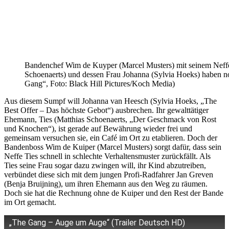
Bandenchef Wim de Kuyper (Marcel Musters) mit seinem Neffe
Schoenaerts) und dessen Frau Johanna (Sylvia Hoeks) haben 
Gang“, Foto: Black Hill Pictures/Koch Media)
Aus diesem Sumpf will Johanna van Heesch (Sylvia Hoeks, „The
Best Offer – Das höchste Gebot“) ausbrechen. Ihr gewalttätiger
Ehemann, Ties (Matthias Schoenaerts, „Der Geschmack von Rost
und Knochen“), ist gerade auf Bewährung wieder frei und
gemeinsam versuchen sie, ein Café im Ort zu etablieren. Doch der
Bandenboss Wim de Kuiper (Marcel Musters) sorgt dafür, dass sein
Neffe Ties schnell in schlechte Verhaltensmuster zurückfällt. Als
Ties seine Frau sogar dazu zwingen will, ihr Kind abzutreiben,
verbündet diese sich mit dem jungen Profi-Radfahrer Jan Greven
(Benja Bruijning), um ihren Ehemann aus den Weg zu räumen.
Doch sie hat die Rechnung ohne de Kuiper und den Rest der Bande
im Ort gemacht.
„The Gang – Auge um Auge“ (Trailer Deutsch HD)