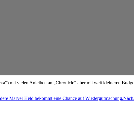
ека
“) mit vielen Anleihen an „Chronicle“ aber mit weit kleineren Budge
andere Marvel-Held bekommt eine Chance auf Wiedergutmachung.
Nächs