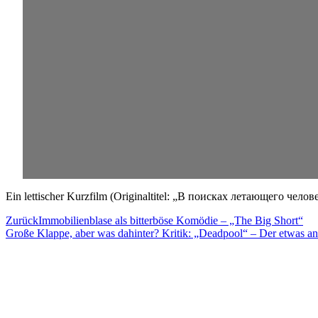
Ein lettischer Kurzfilm (Originaltitel: „
В поисках летающего челов
Zurück
Immobilienblase als bitterböse Komödie – „The Big Short“
Große Klappe, aber was dahinter? Kritik: „Deadpool“ – Der etwas 