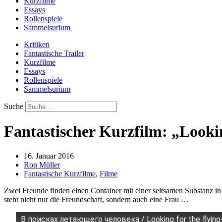
Kurzfilme
Essays
Rollenspiele
Sammelsurium
Kritiken
Fantastische Trailer
Kurzfilme
Essays
Rollenspiele
Sammelsurium
Suche
Fantastischer Kurzfilm: „Looki
16. Januar 2016
Ron Müller
Fantastische Kurzfilme
,
Filme
Zwei Freunde finden einen Container mit einer seltsamen Substanz in i
steht nicht nur die Freundschaft, sondern auch eine Frau …
В поисках летающего человека / Looking for the flyin