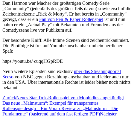
Dan Harmon war Macher der großartigen Comedy-Serie
„Community“ (jedenfalls des größten Teils davon) sowie erschuf die
Zeichentrickserie „Rick & Morty“. Er hat bereits in „Community“
gezeigt, dass er ein
Fan von Pen-&-Paper-Rollenspiel
ist und nun
nahm er ein „Actual Play“ mit Bekannten und Freunden aus der
Comedyszene live vor Publikum auf.
Der besondere Kniff: Alle Intime-Szenen sind zeichentrickanimiert.
Die Pilotfolge ist frei auf Youtube anschaubar und ein herrlicher
Spaß:
https://youtu.be/-cuqqHGpRDE
Neun weitere Episoden sind exklusiv
über das Streamingportal
Seeso
von NBC gegen Bezahlung anschaubar, und leider auch nur
in den USA. Über internationale Rechte ist leider bisher noch nichts
bekannt.
Zurück
Neues Star Trek-Rollenspiel von Mophidius angekündigt
Das neue „Malmsturm“: Exempel für transparentes
Rollenspieldesign – Ein Vorab-Review zu „Malmsturm – Die
Fundamente“ (basierend auf dem fast fertigen PDF)
Nächster