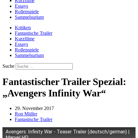
Kurzfilme
Essays
Rollenspiele
Sammelsurium
Kritiken
Fantastische Trailer
Kurzfilme
Essays
Rollenspiele
Sammelsurium
Suche
Fantastischer Trailer Spezial:
„Avengers Infinity War“
29. November 2017
Ron Müller
Fantastische Trailer
Avengers: Infinity War - Teaser Trailer (deutsch/german) |
Marvel HD