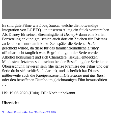
Es sind gute Filme wie
Love, Simon
, welche die notwendige
Integration von LGBTQ+ in unserem Alltag ein Stück vorantreiben.
Als Disney für seinen Streamingdienst
Disney+
dann eine Serien-
Fortsetzung ankündigte, schien auch dort ein Zeichen für Toleranz
zu leuchten – nur damit kurze Zeit später die Serie zu
Hulu
geschickt wurde, da diese für das familienfreundliche
Disney+
offenbar nicht tauglich war. Begründung: in der Serie werde
Alkohol konsumiert und sich Charaktere „sexuell entdecken“.
Mindestens letzteres sollte schon bei der Bestellung der Serie keine
Überraschung gewesen sein (die ganze Prämisse des Films und der
Serie dreht sich schließlich darum), und sicherlich hat Disney
mittlerweile auch die Kneipenszene in
Die Schöne und das Biest
oder den besoffenen Dumbo im gleichnamigen Film herauseditiert
…
US: 19.06.2020 (Hulu). DE: Noch unbekannt.
Übersicht
Zurück
Fantastische Trailer (#166)