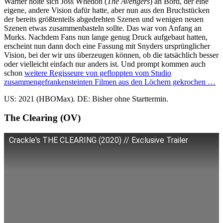
Warner holte sich Joss Whedon (
The Avengers
) an Bord, der eine
eigene, andere Vision dafür hatte, aber nun aus den Bruchstücken
der bereits größtenteils abgedrehten Szenen und wenigen neuen
Szenen etwas zusammenbasteln sollte. Das war von Anfang an
Murks. Nachdem Fans nun lange genug Druck aufgebaut hatten,
erscheint nun dann doch eine Fassung mit Snyders ursprünglicher
Vision, bei der wir uns überzeugen können, ob die tatsächlich besser
oder vielleicht einfach nur anders ist. Und prompt kommen auch
schon
weitere Regisseure von gefloppten vom Studio
zusammengefrankensteinten Filmen aus den Löchern gekrochen …
US: 2021 (HBOMax). DE: Bisher ohne Starttermin.
The Clearing (OV)
Crackle's THE CLEARING (2020) // Exclusive Trailer