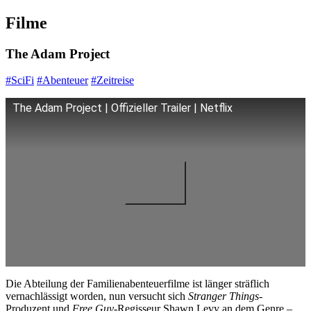
Filme
The Adam Project
#SciFi
#Abenteuer
#Zeitreise
The Adam Project | Offizieller Trailer | Netflix
Die Abteilung der Familienabenteuerfilme ist länger sträflich
vernachlässigt worden, nun versucht sich
Stranger Things
-
Produzent und
Free Guy
-Regisseur Shawn Levy an dem Genre –