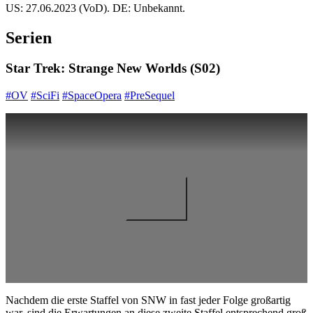
US: 27.06.2023 (VoD). DE: Unbekannt.
Serien
Star Trek: Strange New Worlds (S02)
#OV
#SciFi
#SpaceOpera
#PreSequel
Nachdem die erste Staffel von SNW in fast jeder Folge großartig
war, sind die Erwartungen an diese zweite Staffel entsprechend groß