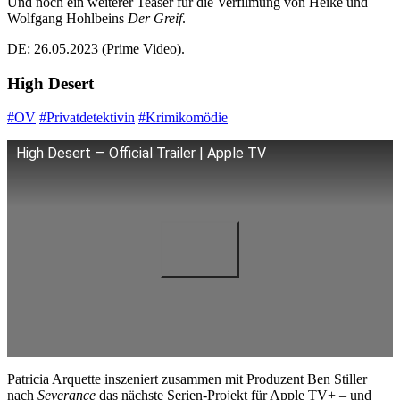
Und noch ein weiterer Teaser für die Verfilmung von Heike und
Wolfgang Hohlbeins
Der Greif
.
DE: 26.05.2023 (Prime Video).
High Desert
#OV
#Privatdetektivin
#Krimikomödie
High Desert — Official Trailer | Apple TV
Patricia Arquette inszeniert zusammen mit Produzent Ben Stiller
nach
Severance
das nächste Serien-Projekt für Apple TV+ – und