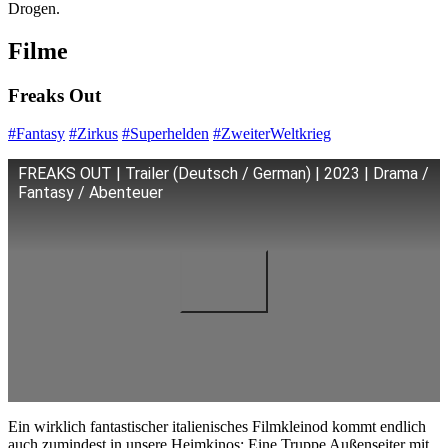
Drogen.
Filme
Freaks Out
#Fantasy
#Zirkus
#Superhelden
#ZweiterWeltkrieg
FREAKS OUT | Trailer (Deutsch / German) | 2023 | Drama /
Fantasy / Abenteuer
Ein wirklich fantastischer italienisches Filmkleinod kommt endlich
auch zumindest in unsere Heimkinos: Eine Truppe Außenseiter mit