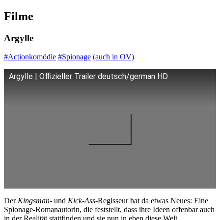
Filme
Argylle
#Actionkomödie
#Spionage
(auch in OV)
Argylle | Offizieller Trailer deutsch/german HD
Der
Kingsman-
und
Kick-Ass
-Regisseur hat da etwas Neues: Eine
Spionage-Romanautorin, die feststellt, dass ihre Ideen offenbar auch
in der Realität stattfinden und sie nun in eben diese Welt