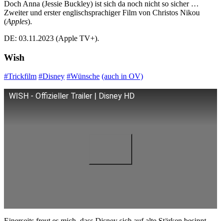
Doch Anna (Jessie Buckley) ist sich da noch nicht so sicher …
Zweiter und erster englischsprachiger Film von Christos Nikou
(
Apples
).
DE: 03.11.2023 (Apple TV+).
Wish
#Trickfilm
#Disney
#Wünsche
(auch in OV)
WISH - Offizieller Trailer | Disney HD
Einerseits freut es mich, dass Disney sich auf alte Stärken besinnt