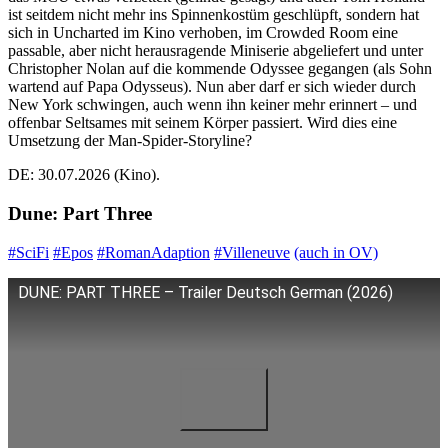
ist seitdem nicht mehr ins Spinnenkostüm geschlüpft, sondern hat
sich in Uncharted im Kino verhoben, im Crowded Room eine
passable, aber nicht herausragende Miniserie abgeliefert und unter
Christopher Nolan auf die kommende Odyssee gegangen (als Sohn
wartend auf Papa Odysseus). Nun aber darf er sich wieder durch
New York schwingen, auch wenn ihn keiner mehr erinnert – und
offenbar Seltsames mit seinem Körper passiert. Wird dies eine
Umsetzung der Man-Spider-Storyline?
DE: 30.07.2026 (Kino).
Dune: Part Three
#SciFi
#Epos
#RomanAdaption
#Villeneuve
(auch in OV)
DUNE: PART THREE – Trailer Deutsch German (2026)