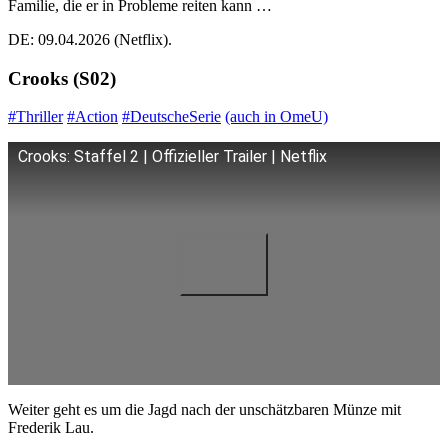
Familie, die er in Probleme reiten kann …
DE: 09.04.2026 (Netflix).
Crooks (S02)
#Thriller
#Action
#DeutscheSerie
(auch in OmeU)
Crooks: Staffel 2 | Offizieller Trailer | Netflix
Weiter geht es um die Jagd nach der unschätzbaren Münze mit
Frederik Lau.