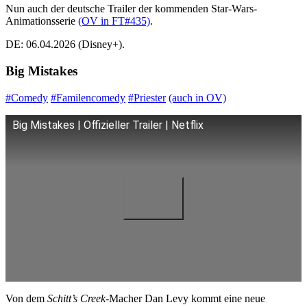
Nun auch der deutsche Trailer der kommenden Star-Wars-
Animationsserie
(OV in FT#435)
.
DE: 06.04.2026 (Disney+).
Big Mistakes
#Comedy
#Familencomedy
#Priester
(auch in OV)
Big Mistakes | Offizieller Trailer | Netflix
Von dem
Schitt’s Creek
-Macher Dan Levy kommt eine neue