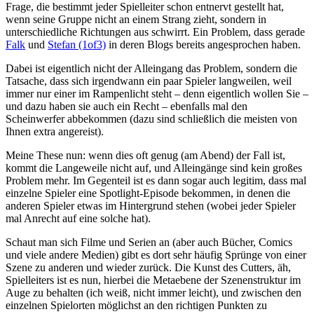
Frage, die bestimmt jeder Spielleiter schon entnervt gestellt hat,
wenn seine Gruppe nicht an einem Strang zieht, sondern in
unterschiedliche Richtungen aus schwirrt. Ein Problem, dass gerade
Falk
und
Stefan (1of3)
in deren Blogs bereits angesprochen haben.
Dabei ist eigentlich nicht der Alleingang das Problem, sondern die
Tatsache, dass sich irgendwann ein paar Spieler langweilen, weil
immer nur einer im Rampenlicht steht – denn eigentlich wollen Sie –
und dazu haben sie auch ein Recht – ebenfalls mal den
Scheinwerfer abbekommen (dazu sind schließlich die meisten von
Ihnen extra angereist).
Meine These nun: wenn dies oft genug (am Abend) der Fall ist,
kommt die Langeweile nicht auf, und Alleingänge sind kein großes
Problem mehr. Im Gegenteil ist es dann sogar auch legitim, dass mal
einzelne Spieler eine Spotlight-Episode bekommen, in denen die
anderen Spieler etwas im Hintergrund stehen (wobei jeder Spieler
mal Anrecht auf eine solche hat).
Schaut man sich Filme und Serien an (aber auch Bücher, Comics
und viele andere Medien) gibt es dort sehr häufig Sprünge von einer
Szene zu anderen und wieder zurück. Die Kunst des Cutters, äh,
Spielleiters ist es nun, hierbei die Metaebene der Szenenstruktur im
Auge zu behalten (ich weiß, nicht immer leicht), und zwischen den
einzelnen Spielorten möglichst an den richtigen Punkten zu