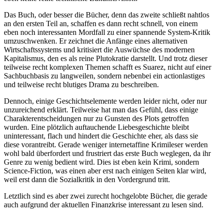
Das Buch, oder besser die Bücher, denn das zweite schließt nahtlos
an den ersten Teil an, schaffen es dann recht schnell, von einem
eben noch interessanten Mordfall zu einer spannende System-Kritik
umzuschwenken. Er zeichnet die Anfänge eines alternativen
Wirtschaftssystems und kritisiert die Auswüchse des modernen
Kapitalismus, den es als reine Plutokratie darstellt. Und trotz dieser
teilweise recht komplexen Themen schafft es Suarez, nicht auf einer
Sachbuchbasis zu langweilen, sondern nebenbei ein actionlastiges
und teilweise recht blutiges Drama zu beschreiben.
Dennoch, einige Geschichtselemente werden leider nicht, oder nur
unzureichend erklärt. Teilweise hat man das Gefühl, dass einige
Charakterentscheidungen nur zu Gunsten des Plots getroffen
wurden. Eine plötzlich auftauchende Liebesgeschichte bleibt
uninteressant, flach und hindert die Geschichte eher, als dass sie
diese vorantreibt. Gerade weniger internetaffine Krimileser werden
wohl bald überfordert und frustriert das erste Buch weglegen, da ihr
Genre zu wenig bedient wird. Dies ist eben kein Krimi, sondern
Science-Fiction, was einen aber erst nach einigen Seiten klar wird,
weil erst dann die Sozialkritik in den Vordergrund tritt.
Letztlich sind es aber zwei zurecht hochgelobte Bücher, die gerade
auch aufgrund der aktuellen Finanzkrise interessant zu lesen sind.