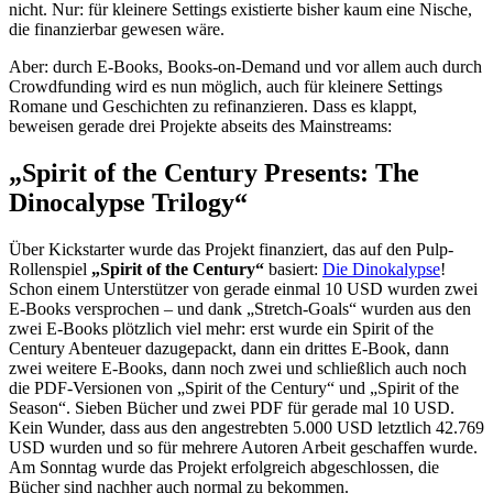
nicht. Nur: für kleinere Settings existierte bisher kaum eine Nische,
die finanzierbar gewesen wäre.
Aber: durch E-Books, Books-on-Demand und vor allem auch durch
Crowdfunding wird es nun möglich, auch für kleinere Settings
Romane und Geschichten zu refinanzieren. Dass es klappt,
beweisen gerade drei Projekte abseits des Mainstreams:
„Spirit of the Century Presents: The
Dinocalypse Trilogy“
Über Kickstarter wurde das Projekt finanziert, das auf den Pulp-
Rollenspiel
„Spirit of the Century“
basiert:
Die Dinokalypse
!
Schon einem Unterstützer von gerade einmal 10 USD wurden zwei
E-Books versprochen – und dank „Stretch-Goals“ wurden aus den
zwei E-Books plötzlich viel mehr: erst wurde ein Spirit of the
Century Abenteuer dazugepackt, dann ein drittes E-Book, dann
zwei weitere E-Books, dann noch zwei und schließlich auch noch
die PDF-Versionen von „Spirit of the Century“ und „Spirit of the
Season“. Sieben Bücher und zwei PDF für gerade mal 10 USD.
Kein Wunder, dass aus den angestrebten 5.000 USD letztlich 42.769
USD wurden und so für mehrere Autoren Arbeit geschaffen wurde.
Am Sonntag wurde das Projekt erfolgreich abgeschlossen, die
Bücher sind nachher auch normal zu bekommen.