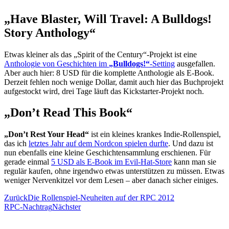
„Have Blaster, Will Travel: A Bulldogs!
Story Anthology“
Etwas kleiner als das „Spirit of the Century“-Projekt ist eine
Anthologie von Geschichten im
„Bulldogs!“
-Setting
ausgefallen.
Aber auch hier: 8 USD für die komplette Anthologie als E-Book.
Derzeit fehlen noch wenige Dollar, damit auch hier das Buchprojekt
aufgestockt wird, drei Tage läuft das Kickstarter-Projekt noch.
„Don’t Read This Book“
„Don’t Rest Your Head“
ist ein kleines krankes Indie-Rollenspiel,
das ich
letztes Jahr auf dem Nordcon spielen durfte
. Und dazu ist
nun ebenfalls eine kleine Geschichtensammlung erschienen. Für
gerade einmal
5 USD als E-Book im Evil-Hat-Store
kann man sie
regulär kaufen, ohne irgendwo etwas unterstützen zu müssen. Etwas
weniger Nervenkitzel vor dem Lesen – aber danach sicher einiges.
Zurück
Die Rollenspiel-Neuheiten auf der RPC 2012
RPC-Nachtrag
Nächster