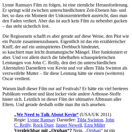
Lynne Ramsays Film zu folgen, ist eine ziemliche Herausforderung.
Er springt wild zwischen unterschiedlichsten Zeit-Ebenen hin- und
her, so dass ein Moment der Unkonzentriertheit ausreicht, dass man
den Faden verliert. Aber das ist auch kein Film zu nebenbei gucken
– das steht sicherlich fest.
Die Regisseurin schafft es aber gerade auf diese Weise, den Plot wie
ein Puzzle zusammenzubauen. Eigentlich ist das ein erzählerischer
Kniff, der auf ein uninspiriertes Drehbuch hindeutet,
so kaschiert man leicht dramaturgische Mängel. Hier funktioniert er
aber. Und vor allem durch die fabelhaften schauspielerischen
Leistungen von John C. Reilly, den drei (in unterschiedlichen
Alterstufen) Darstellern von Kevin und vor allem Tilda Swinton als
verzweifelte Mutter – für diese Leistung hätte sie einen (weiteren)
Oscar verdient.
Warum läuft dieser Film nur auf Festivals? Er hätte ein viel breiteres
Publikum verdient und lässt locker viele andere Arthouse-Stoffe
hinter sich. Letztlich ist dieser Film der ultimative Albtraum aller
Eltern. Und gerade deshalb sollte man ihn sich ansehen.
„We Need to Talk About Kevin“
(USA/UK 2011)
Regie:
Lynne Ramsay
Darsteller:
Tilda Swinton
,
John
C. Reilly
,
Rock Duer
,
Jasper Newell
,
Ezra Miller
Vergleichbar mit „Orphan“?
Nein.
„Orphan“
ist ein