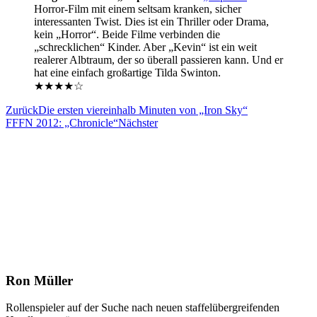
Horror-Film mit einem seltsam kranken, sicher
interessanten Twist. Dies ist ein Thriller oder Drama,
kein „Horror“. Beide Filme verbinden die
„schrecklichen“ Kinder. Aber „Kevin“ ist ein weit
realerer Albtraum, der so überall passieren kann. Und er
hat eine einfach großartige Tilda Swinton.
★★★★☆
Zurück
Die ersten viereinhalb Minuten von „Iron Sky“
FFFN 2012: „Chronicle“
Nächster
Ron Müller
Rollenspieler auf der Suche nach neuen staffelübergreifenden