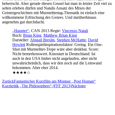
beherrscht. Aber gerade diesen Grusel hat man in letzter Zeit viel zu
selten erleben dürfen und Natalis Ansatz des Mixes der
Geistergeschichten mit Murmeltiertag-Thematik ist einfach eine
willkommene Erfrischung des Genres. Und darüberhinaus
angenehm gut durchdacht.
„Haunter“
, CAN 2013 Regie:
Vincenzo Natali
Buch:
Brian King
,
Matthew Brian King
Darsteller:
Abigail Breslin
,
Stephen McHattie
,
David
Hewlett
Rollenspielinspirationsfaktor: Gering. Ein One-
Shot mit Murmeltier-Trope wäre aber denkbar. Score:
Nicht bemerkenswert. Kinostart in Deutschland: Ist
auch in den USA bisher nicht angelaufen, aber nicht
unwahrscheinlich, dass wir den noch auf die Leinwand
bekommen. Aber eher 2014.
★★★★☆
Zurück
Fantastischer Kurzfilm am Montag: „Post Human“
Kurzkritik „The Philosophers“ (FFF 2013)
Nächster