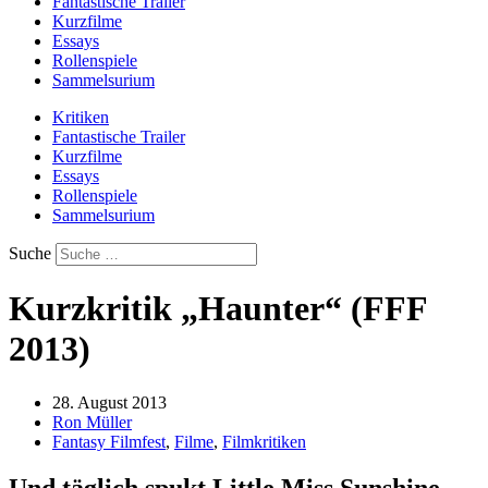
Fantastische Trailer
Kurzfilme
Essays
Rollenspiele
Sammelsurium
Kritiken
Fantastische Trailer
Kurzfilme
Essays
Rollenspiele
Sammelsurium
Suche
Kurzkritik „Haunter“ (FFF
2013)
28. August 2013
Ron Müller
Fantasy Filmfest
,
Filme
,
Filmkritiken
Und täglich spukt Little Miss Sunshine …