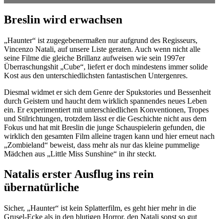
Breslin wird erwachsen
„Haunter“ ist zugegebenermaßen nur aufgrund des Regisseurs,
Vincenzo Natali, auf unsere Liste geraten. Auch wenn nicht alle
seine Filme die gleiche Brillanz aufweisen wie sein 1997er
Überraschungshit „Cube“, liefert er doch mindestens immer solide
Kost aus den unterschiedlichsten fantastischen Untergenres.
Diesmal widmet er sich dem Genre der Spukstories und Bessenheit
durch Geistern und haucht dem wirklich spannendes neues Leben
ein. Er experimentiert mit unterschiedlichen Konventionen, Tropes
und Stilrichtungen, trotzdem lässt er die Geschichte nicht aus dem
Fokus und hat mit Breslin die junge Schauspielerin gefunden, die
wirklich den gesamten Film alleine tragen kann und hier erneut nach
„Zombieland“ beweist, dass mehr als nur das kleine pummelige
Mädchen aus „Little Miss Sunshine“ in ihr steckt.
Natalis erster Ausflug ins rein
übernatürliche
Sicher, „Haunter“ ist kein Splatterfilm, es geht hier mehr in die
Grusel-Ecke als in den blutigen Horror, den Natali sonst so gut