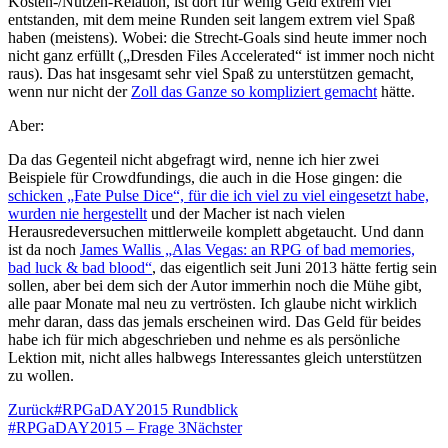
Kosten-/Nutzen-Relation, ist dort für wenig Geld extrem viel
entstanden, mit dem meine Runden seit langem extrem viel Spaß
haben (meistens). Wobei: die Strecht-Goals sind heute immer noch
nicht ganz erfüllt („Dresden Files Accelerated“ ist immer noch nicht
raus). Das hat insgesamt sehr viel Spaß zu unterstützen gemacht,
wenn nur nicht der
Zoll das Ganze so kompliziert gemacht
hätte.
Aber:
Da das Gegenteil nicht abgefragt wird, nenne ich hier zwei
Beispiele für Crowdfundings, die auch in die Hose gingen: die
schicken „Fate Pulse Dice“, für die ich viel zu viel eingesetzt habe,
wurden nie hergestellt
und der Macher ist nach vielen
Herausredeversuchen mittlerweile komplett abgetaucht. Und dann
ist da noch
James Wallis „Alas Vegas: an RPG of bad memories,
bad luck & bad blood“
, das eigentlich seit Juni 2013 hätte fertig sein
sollen, aber bei dem sich der Autor immerhin noch die Mühe gibt,
alle paar Monate mal neu zu vertrösten. Ich glaube nicht wirklich
mehr daran, dass das jemals erscheinen wird. Das Geld für beides
habe ich für mich abgeschrieben und nehme es als persönliche
Lektion mit, nicht alles halbwegs Interessantes gleich unterstützen
zu wollen.
Zurück
#RPGaDAY2015 Rundblick
#RPGaDAY2015 – Frage 3
Nächster