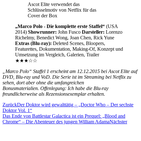
Ascot Elite verwendet das
Schlüsselmotiv von Netflix für das
Cover der Box
„Marco Polo - Die komplette erste Staffel“
(USA
2014)
Showrunner:
John Fusco
Darsteller:
Lorenzo
Richelmy, Benedict Wong, Joan Chen, Rick Yune
Extras (Blu-ray):
Deleted Scenes, Bloopers,
Featurettes, Dokumentation, Making-Of, Konzept und
Umsetzung im Vergleich, Galerien, Trailer
★★★☆☆
„Marco Polo“ Staffel 1 erscheint am 12.12.2015 bei Ascot Elite auf
DVD, Blu-ray und VoD. Die Serie ist im Streaming bei Netflix zu
sehen, dort aber ohne die umfangreichen
Bonusmaterialien. Offenlegung: Ich habe die Blu-ray
freundlicherweise als Rezensionsexemplar erhalten.
Zurück
Der Doktor wird gewalttätig – „Doctor Who – Der sechste
Doktor Vol. 1“
Das Ende von Battlestar Galactica ist ein Prequel: „Blood and
Chrome“ – Die Abenteuer des jungen William Adama
Nächster