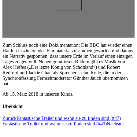
Zum Schluss noch eine Dokumentation: Die BBC hat wieder einen
Haufen faszinierendes Filmmaterial zusammengeworfen und daraus
ein Narrativ gesponnen, dass unsere Erde im Verlauf einen einzigen
Tages zeigen will. Neben grandiosen Bildern gibt es Musik von
Alex Heffes („Der letzte König von Schottland“) und Robert
Redford und Jackie Chan als Sprecher – eine Rolle, die in der
Synchronfassung Fernsehmoderator Günther Jauch übernommen
hat.
Ab 15. März 2018 in unseren Kinos.
Übersicht
Zurück
Fantastische Trailer und wann sie zu finden sind (#47)
Fantastische Trailer und wann sie zu finden sind (#49)
Nächster