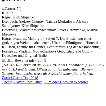
(„Салют-7“)
R 2017
Regie: Klim Shipenko
Drehbuch: Aleksey Chupov, Natalya Merkulova, Aleksey
Samolyotov, Klim Shipenko
Besetzung: Vladimir Vdovichenkov, Pavel Derevyanko, Mariya
Mironova
Extras: Features: Making-of, Salyut-7: Die Entstehung eines
großartigen Weltraumabenteuers, Über die Filmfiguren, Hinter den
Kulissen, Feature für Cannes, Feature zum Tag der Kosmonautik,
Feature zu Vladimir Vdovichenkovs Geburtstag (alle OmU);
Deutscher und Original-Trailer





Bewertet mit 4 von 5
„SALYUT-7“ erschien am 22.03.2018 bei Concorde auf DVD, Blu-
ray, UHD und Digital. Offenlegung: Ich habe einen Blu-ray-
Screener freundlicherweise als Rezensionsexemplar erhalten.
Zurück
Oscar-Tipp 2018
„Ready Player One“: Buch, Film oder Hörbuch?
Nächster