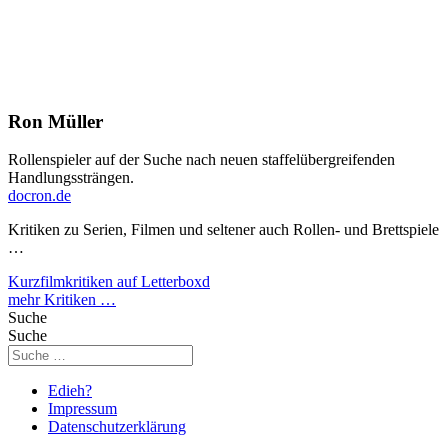
Ron Müller
Rollenspieler auf der Suche nach neuen staffelübergreifenden
Handlungssträngen.
docron.de
Kritiken zu Serien, Filmen und seltener auch Rollen- und Brettspiele
…
Kurzfilmkritiken auf Letterboxd
mehr Kritiken …
Suche
Suche
Edieh?
Impressum
Datenschutzerklärung