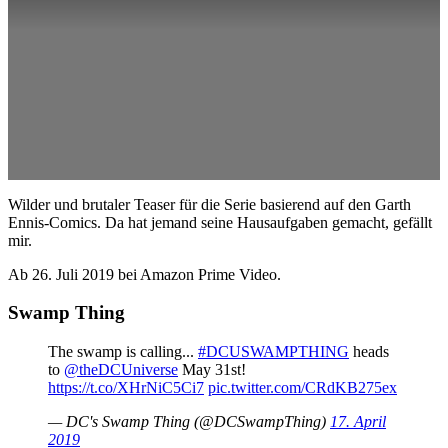
Wilder und brutaler Teaser für die Serie basierend auf den Garth
Ennis-Comics. Da hat jemand seine Hausaufgaben gemacht, gefällt
mir.
Ab 26. Juli 2019 bei Amazon Prime Video.
Swamp Thing
The swamp is calling...
#DCUSWAMPTHING
heads
to
@theDCUniverse
May 31st!
https://t.co/XHrNiC5Ci7
pic.twitter.com/CRdKB275ex
— DC's Swamp Thing (@DCSwampThing)
17. April
2019