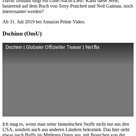
David Tennant singt ein Gute-Nacht-Lied? Kann diese Serie,
basierend auf dem Buch von Terry Pratchett und Neil Gaiman, noch
interessanter werden?
Ab 31. Juli 2019 bei Amazon Prime Video.
Dschinn (OmU)
Dschinn | Globaler Offizieller Teaser | Netflix
Ich mag es, wenn man seine fantastischen Stoffe nicht nur aus den
USA, sondern auch aus anderen Ländern bekommt. Das hier sieht
etwas nach Buffy im Mittleren Osten aus, mit Besuchen von der