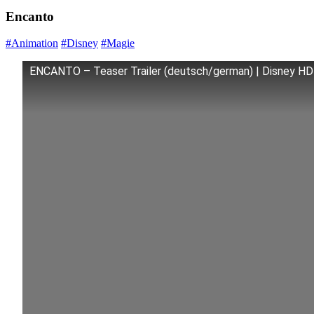
Encanto
#Animation
#Disney
#Magie
ENCANTO – Teaser Trailer (deutsch/german) | Disney HD