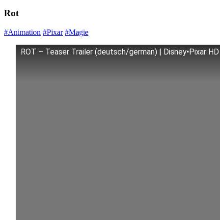
Rot
#Animation
#Pixar
#Magie
ROT – Teaser Trailer (deutsch/german) | Disney•Pixar HD