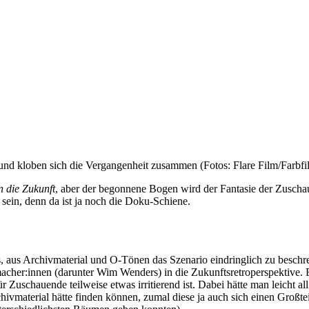
y und kloben sich die Vergangenheit zusammen (Fotos: Flare Film/Farbfi
n die Zukunft
, aber der begonnene Bogen wird der Fantasie der Zuschau
t sein, denn da ist ja noch die Doku-Schiene.
s, aus Archivmaterial und O-Tönen das Szenario eindringlich zu beschre
macher:innen (darunter Wim Wenders) in die Zukunftsretroperspektive. E
r Zuschauende teilweise etwas irritierend ist. Dabei hätte man leicht al
chivmaterial hätte finden können, zumal diese ja auch sich einen Großte