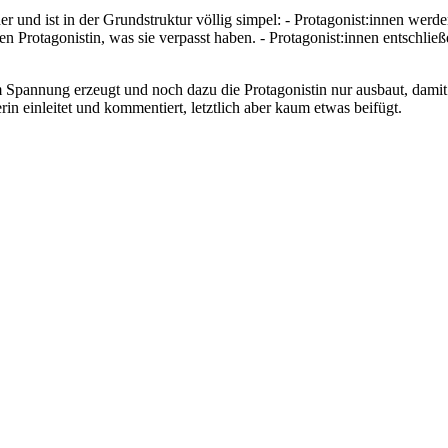
r und ist in der Grundstruktur völlig simpel: - Protagonist:innen werd
ren Protagonistin, was sie verpasst haben. - Protagonist:innen entschli
kaum Spannung erzeugt und noch dazu die Protagonistin nur ausbaut, da
in einleitet und kommentiert, letztlich aber kaum etwas beifügt.