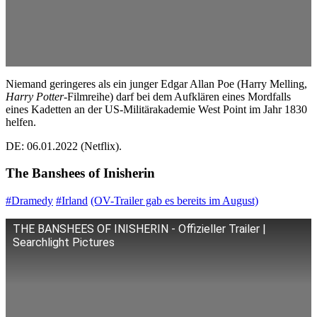
Niemand geringeres als ein junger Edgar Allan Poe (Harry Melling,
Harry Potter
-Filmreihe) darf bei dem Aufklären eines Mordfalls
eines Kadetten an der US-Militärakademie West Point im Jahr 1830
helfen.
DE: 06.01.2022 (Netflix).
The Banshees of Inisherin
#Dramedy
#Irland
(OV-Trailer gab es bereits im August)
THE BANSHEES OF INISHERIN - Offizieller Trailer |
Searchlight Pictures