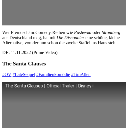
Wer Fremdschäm-Comedy-Reihen wie
Pastewka
oder
Stromberg
aus Deutschland mag, hat mit
Die Discounter
eine schöne, kleine
Alternative, von der nun schon die zweite Staffel ins Haus steht.
DE: 11.11.2022 (Prime Video).
The Santa Clauses
#OV
#LateSequel
#Familienkomödie
#TimAllen
The Santa Clauses | Official Trailer | Disney+