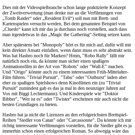
Dies mit der Videospielbranche schon lange praktizierte Konzept
der Zweitverwertung (man denke nur an die Verfilmungen von
„Tomb Raider“ oder „Resident Evil“) soll nun mit Brett- und
Kartenspielen versucht werden. Bei dem genannten Beispiel von
„Cluedo“ kann ich mir das ja durchaus noch vorstellen, auch dass
man irgendetwas in das „Magic the Gathering“-Setting setzen kann.
Aber spätestens bei "Monopoly" hört es für mich auf, dafür will mir
kein direkter Ansatz einfallen, wenn dann muss es sehr abstrakt sein.
Was hat Hasbro noch für Marken? Hmm, "Robo Rally" fällt mir
natürlich noch ein, da könnte man sicher einen spaßigen
Animationsfilm in der Art von "Robots" oder "Wall-E" machen.
Und "Origo" könnte auch zu einem interessanten Früh-Mittelalter-
Film führen. "Trivial Pursuit", "Tabu" oder "Outburst" laden aber
eher zu spaßigen Spielshows denn Kinofilmen ein (zu "Trivial
Pursuit" zumindest gab es das ja mal in den neunziger Jahren auf
Vox mit Biggi Lechtermann). Und Kinderspiele wie "Doktor
Bibber", "Wer ist es" oder "Twister" erscheinen mir auch nicht die
besten Grundlagen zu bieten.
Hasbro hat ja nicht die Lizenzen an den erfolgreichsten Brettspiel-
Reihen "Siedler von Catan" oder "Carcassonne". Da könnte ich mir
richtig interessante Verfilmungen vorstellen, für die Siedler gibt es ja
immerhin schon einen erfolgreichen Roman. So abwegig wäre das