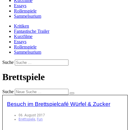
Kurzfilme
Essays
Rollenspiele
Sammelsurium
Kritiken
Fantastische Trailer
Kurzfilme
Essays
Rollenspiele
Sammelsurium
Suche
Brettspiele
Suche
Besuch im Brettspielcafé Würfel & Zucker
06. August 2017
Brettspiele
,
Fun