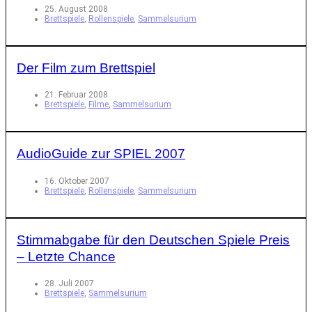
25. August 2008
Brettspiele
,
Rollenspiele
,
Sammelsurium
Der Film zum Brettspiel
21. Februar 2008
Brettspiele
,
Filme
,
Sammelsurium
AudioGuide zur SPIEL 2007
16. Oktober 2007
Brettspiele
,
Rollenspiele
,
Sammelsurium
Stimmabgabe für den Deutschen Spiele Preis
– Letzte Chance
28. Juli 2007
Brettspiele
,
Sammelsurium