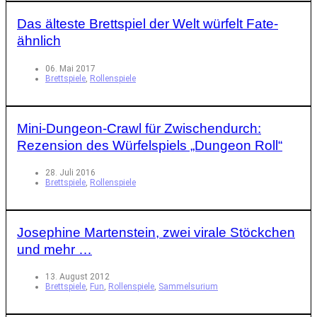
Das älteste Brettspiel der Welt würfelt Fate-
ähnlich
06. Mai 2017
Brettspiele
,
Rollenspiele
Mini-Dungeon-Crawl für Zwischendurch:
Rezension des Würfelspiels „Dungeon Roll“
28. Juli 2016
Brettspiele
,
Rollenspiele
Josephine Martenstein, zwei virale Stöckchen
und mehr …
13. August 2012
Brettspiele
,
Fun
,
Rollenspiele
,
Sammelsurium