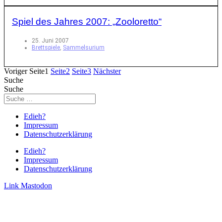
Spiel des Jahres 2007: „Zooloretto“
25. Juni 2007
Brettspiele
,
Sammelsurium
Voriger
Seite
1
Seite
2
Seite
3
Nächster
Suche
Suche
Edieh?
Impressum
Datenschutzerklärung
Edieh?
Impressum
Datenschutzerklärung
Link
Mastodon