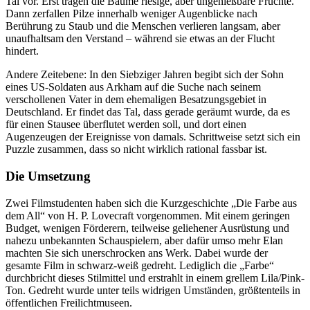
Tal vor. Erst tragen die Bäume riesige, aber ungenießbare Früchte.
Dann zerfallen Pilze innerhalb weniger Augenblicke nach
Berührung zu Staub und die Menschen verlieren langsam, aber
unaufhaltsam den Verstand – während sie etwas an der Flucht
hindert.
Andere Zeitebene: In den Siebziger Jahren begibt sich der Sohn
eines US-Soldaten aus Arkham auf die Suche nach seinem
verschollenen Vater in dem ehemaligen Besatzungsgebiet in
Deutschland. Er findet das Tal, dass gerade geräumt wurde, da es
für einen Stausee überflutet werden soll, und dort einen
Augenzeugen der Ereignisse von damals. Schrittweise setzt sich ein
Puzzle zusammen, dass so nicht wirklich rational fassbar ist.
Die Umsetzung
Zwei Filmstudenten haben sich die Kurzgeschichte „Die Farbe aus
dem All“ von H. P. Lovecraft vorgenommen. Mit einem geringen
Budget, wenigen Förderern, teilweise geliehener Ausrüstung und
nahezu unbekannten Schauspielern, aber dafür umso mehr Elan
machten Sie sich unerschrocken ans Werk. Dabei wurde der
gesamte Film in schwarz-weiß gedreht. Lediglich die „Farbe“
durchbricht dieses Stilmittel und erstrahlt in einem grellem Lila/Pink-
Ton. Gedreht wurde unter teils widrigen Umständen, größtenteils in
öffentlichen Freilichtmuseen.