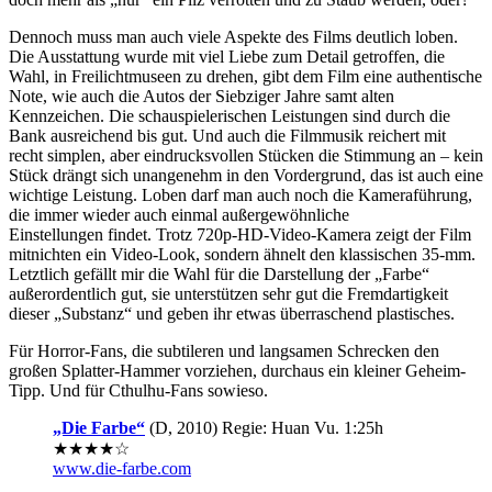
Dennoch muss man auch viele Aspekte des Films deutlich loben.
Die Ausstattung wurde mit viel Liebe zum Detail getroffen, die
Wahl, in Freilichtmuseen zu drehen, gibt dem Film eine authentische
Note, wie auch die Autos der Siebziger Jahre samt alten
Kennzeichen. Die schauspielerischen Leistungen sind durch die
Bank ausreichend bis gut. Und auch die Filmmusik reichert mit
recht simplen, aber eindrucksvollen Stücken die Stimmung an – kein
Stück drängt sich unangenehm in den Vordergrund, das ist auch eine
wichtige Leistung. Loben darf man auch noch die Kameraführung,
die immer wieder auch einmal außergewöhnliche
Einstellungen findet. Trotz 720p-HD-Video-Kamera zeigt der Film
mitnichten ein Video-Look, sondern ähnelt den klassischen 35-mm.
Letztlich gefällt mir die Wahl für die Darstellung der „Farbe“
außerordentlich gut, sie unterstützen sehr gut die Fremdartigkeit
dieser „Substanz“ und geben ihr etwas überraschend plastisches.
Für Horror-Fans, die subtileren und langsamen Schrecken den
großen Splatter-Hammer vorziehen, durchaus ein kleiner Geheim-
Tipp. Und für Cthulhu-Fans sowieso.
„Die Farbe“
(D, 2010) Regie: Huan Vu. 1:25h
★★★★☆
www.die-farbe.com