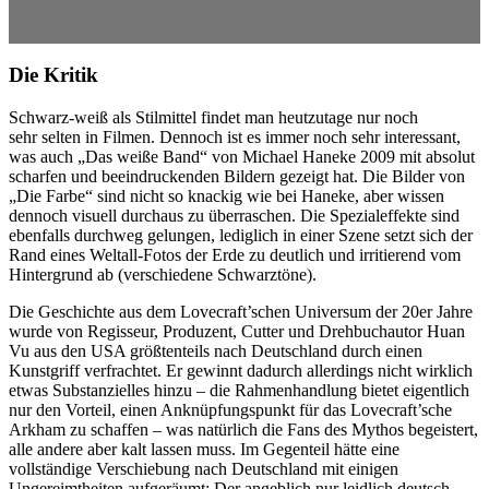
Die Kritik
Schwarz-weiß als Stilmittel findet man heutzutage nur noch
sehr selten in Filmen. Dennoch ist es immer noch sehr interessant,
was auch „Das weiße Band“ von Michael Haneke 2009 mit absolut
scharfen und beeindruckenden Bildern gezeigt hat. Die Bilder von
„Die Farbe“ sind nicht so knackig wie bei Haneke, aber wissen
dennoch visuell durchaus zu überraschen. Die Spezialeffekte sind
ebenfalls durchweg gelungen, lediglich in einer Szene setzt sich der
Rand eines Weltall-Fotos der Erde zu deutlich und irritierend vom
Hintergrund ab (verschiedene Schwarztöne).
Die Geschichte aus dem Lovecraft’schen Universum der 20er Jahre
wurde von Regisseur, Produzent, Cutter und Drehbuchautor Huan
Vu aus den USA größtenteils nach Deutschland durch einen
Kunstgriff verfrachtet. Er gewinnt dadurch allerdings nicht wirklich
etwas Substanzielles hinzu – die Rahmenhandlung bietet eigentlich
nur den Vorteil, einen Anknüpfungspunkt für das Lovecraft’sche
Arkham zu schaffen – was natürlich die Fans des Mythos begeistert,
alle andere aber kalt lassen muss. Im Gegenteil hätte eine
vollständige Verschiebung nach Deutschland mit einigen
Ungereimtheiten aufgeräumt: Der angeblich nur leidlich deutsch