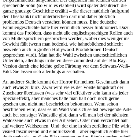
sprechende Sohn (so wird es etabliert) wird später detailreich die
ganze grausige Geschichte erzählt – die dieser natürlich (aufgrund
der Theatralik) nicht unterbrechen darf und daher plötzlich
problemlos Deutsch verstehen können muss. Eine deutsche
Familiengeschichte hätte hier vermutlich besser funktioniert. Dazu
kommt das Problem, dass nicht alle englischsprachigen Rollen auch
von Muttersprachlern gesprochen werden, wobei dies weniger ins
Gewicht fällt (wenn man bedenkt, wie hahnebüchend schlecht
bisweilen auch in großen Hollywood-Produktionen Deutsch
gesprochen wird). Man hat die Wahl zwischen unterschiedlichen
Untertiteln, allerdings irritieren diese zumindest auf der Blu-Ray-
Version durch eine leichte gelbe Färbung vor dem Schwarz-Weiß-
Bild. Sie lassen sich allerdings ausschalten.
An anderer Stelle kommt der Horror für meinen Geschmack dann
auch etwas zu kurz. Zwar wird vieles der Vorstellungskraft der
Zuschauer überlassen (was sehr viel effektiver sein kann als jeder
Spezialeffekt), aber manches hätte man halt doch noch gerne
gesehen und nicht nur beschrieben bekommen. Wenn schon
beschrieben wird, dass es im Wald von sich selbst bewegende Äste
auch bei sonstiger Windstille gibt, dann will man bei der nächsten
Waldszene auch etwas in der Art sehen. Oder man verzichtet halt
auf weitere Waldszenen. Und: der eine in sich zerfallene Pilz wirkt
visuell faszinierend und eindrucksvoll – aber eigentlich sollte hier
doch mehr als „nur“ ein Pilz verrotten und zu Staub werden, oder?