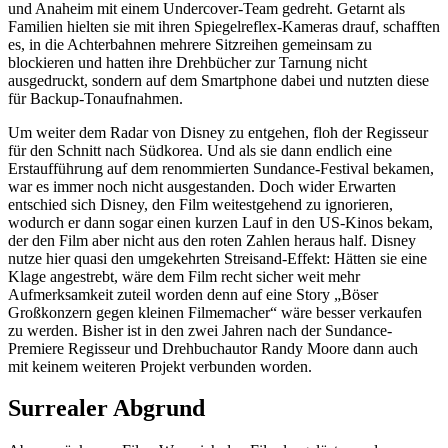
und Anaheim mit einem Undercover-Team gedreht. Getarnt als
Familien hielten sie mit ihren Spiegelreflex-Kameras drauf, schafften
es, in die Achterbahnen mehrere Sitzreihen gemeinsam zu
blockieren und hatten ihre Drehbücher zur Tarnung nicht
ausgedruckt, sondern auf dem Smartphone dabei und nutzten diese
für Backup-Tonaufnahmen.
Um weiter dem Radar von Disney zu entgehen, floh der Regisseur
für den Schnitt nach Südkorea. Und als sie dann endlich eine
Erstaufführung auf dem renommierten Sundance-Festival bekamen,
war es immer noch nicht ausgestanden. Doch wider Erwarten
entschied sich Disney, den Film weitestgehend zu ignorieren,
wodurch er dann sogar einen kurzen Lauf in den US-Kinos bekam,
der den Film aber nicht aus den roten Zahlen heraus half. Disney
nutze hier quasi den umgekehrten Streisand-Effekt: Hätten sie eine
Klage angestrebt, wäre dem Film recht sicher weit mehr
Aufmerksamkeit zuteil worden denn auf eine Story „Böser
Großkonzern gegen kleinen Filmemacher“ wäre besser verkaufen
zu werden. Bisher ist in den zwei Jahren nach der Sundance-
Premiere Regisseur und Drehbuchautor Randy Moore dann auch
mit keinem weiteren Projekt verbunden worden.
Surrealer Abgrund