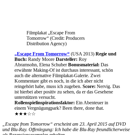
Filmplakat „Escape From
Tomorrow“ (Credit: Producers
Distribution Agency)
„Escape From Tomorrow“
(USA 2013)
Regie und
Buch:
Randy Moore
Darsteller:
Roy
Abramsohn, Elena Schuber
Bonusmaterial:
Das
erwähnte Making-Of ist durchaus interessant, schön
auch die alternative Filmplakat-Galerie. Zwei
Kommentare gibt es noch, in die ich aber nicht
reingehört habe, muss ich zugeben.
Score:
Nervig. Das
ist hierbei aber positiv zu sehen, da er das Gesehene
unterstützen versucht.
Rollenspielinspirationsfaktor:
Ein Abenteuer in
einem Vergnügungpark? Been there, done that.
★★★☆☆
„Escape from Tomorrow“ erscheint am 23. April 2015 auf DVD
und Blu-Ray. Offenlegung: Ich habe die Blu-Ray freundlicherweise
als Rezensionsexemplar erhalten.