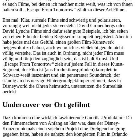
es auch Filme, bei denen ich nachher nicht weiß, was ich von ihnen
halten soll. „Escape From Tomorrow“ zählt zu dieser Art Filme.
Erst mal: Klar, surreale Filme sind schwierig und polarisieren,
vorrangig weil nicht jeder sie versteht. David Cronenbergs oder
David Lynchs Filme sind dafür sehr gute Beispiele, ich bin selten
von einen Film der beiden Regisseure komplett begeistert. Aber ich
habe jedes mal das Gefühl, einen großen Film-Kunstwerk
beigewohnt zu haben, auch wenn ich es vielleicht gerade nicht
völlig verstehe. Das ist auch in Ordnung, nicht jeder Film muss
völlig und für jeden zugänglich sein, das ist halt Kunst. Und
„Escape From Tomorrow“ zielt auf jedem Fall in dieses Kunst-
Segment, der Film ist (aus Produktionsgründen) komplett in
Schwarz-weiß inszeniert und ein penetranter Soundtrack, der
ständig an das nervige Hintergrundgeklimper erinnert, dass in
Disneyworld die Ohren heimsucht, unterstützen die Surrealität
perfekt.
Undercover vor Ort gefilmt
Dazu kommen eine wirklich faszinierende Guerilla-Produktion: Da
den Filmemachern von Anfang an klar war, dass der Disney-
Konzern niemals einen solchem Projekt eine Drehgenehmigung
gegeben hätte, haben sie nahezu den kompletten Film in Orlando