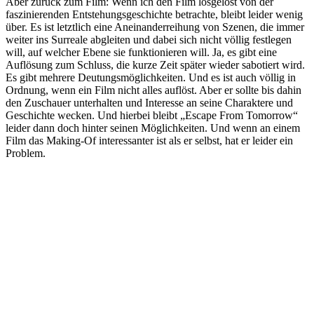
Aber zurück zum Film: Wenn ich den Film losgelöst von der
faszinierenden Entstehungsgeschichte betrachte, bleibt leider wenig
über. Es ist letztlich eine Aneinanderreihung von Szenen, die immer
weiter ins Surreale abgleiten und dabei sich nicht völlig festlegen
will, auf welcher Ebene sie funktionieren will. Ja, es gibt eine
Auflösung zum Schluss, die kurze Zeit später wieder sabotiert wird.
Es gibt mehrere Deutungsmöglichkeiten. Und es ist auch völlig in
Ordnung, wenn ein Film nicht alles auflöst. Aber er sollte bis dahin
den Zuschauer unterhalten und Interesse an seine Charaktere und
Geschichte wecken. Und hierbei bleibt „Escape From Tomorrow“
leider dann doch hinter seinen Möglichkeiten. Und wenn an einem
Film das Making-Of interessanter ist als er selbst, hat er leider ein
Problem.