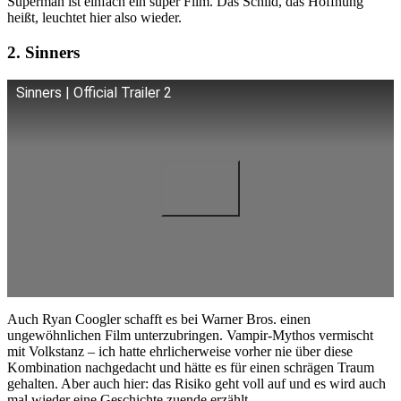
Superman ist einfach ein super Film. Das Schild, das Hoffnung
heißt, leuchtet hier also wieder.
2. Sinners
Sinners | Official Trailer 2
Auch Ryan Coogler schafft es bei Warner Bros. einen
ungewöhnlichen Film unterzubringen. Vampir-Mythos vermischt
mit Volkstanz – ich hatte ehrlicherweise vorher nie über diese
Kombination nachgedacht und hätte es für einen schrägen Traum
gehalten. Aber auch hier: das Risiko geht voll auf und es wird auch
mal wieder eine Geschichte zuende erzählt.