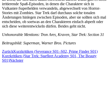
irritierende Spaß-Episoden, in denen die Charaktere sich in
Vulkanier-Superhelden verwandeln, abgewechselt von Horror-
Stories mit Zombies. Star Trek darf durchaus solche tonalen
Änderungen hinlegen zwischen Episoden, aber sie sollten sich mal
entscheiden, ob soetwas an den Charakteren einfach abperlt oder
sich diese weiterentwickeln dürfen. Beides geht nicht.
Unhonorable Mentions: Tron Ares, Kraven, Star Trek: Section 31
Beitragsbild: Superman, Warner Bros. Pictures
Zurück
Kurzkritiken (Severance S01–S02, Prime Finder S01)
Kurzkritiken (Star Trek: Starfleet Academy S01, The Beauty
S01)
Nächster