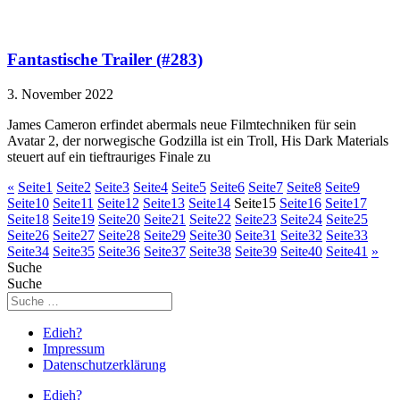
Fantastische Trailer (#283)
3. November 2022
James Cameron erfindet abermals neue Filmtechniken für sein
Avatar 2, der norwegische Godzilla ist ein Troll, His Dark Materials
steuert auf ein tieftrauriges Finale zu
«
Seite
1
Seite
2
Seite
3
Seite
4
Seite
5
Seite
6
Seite
7
Seite
8
Seite
9
Seite
10
Seite
11
Seite
12
Seite
13
Seite
14
Seite
15
Seite
16
Seite
17
Seite
18
Seite
19
Seite
20
Seite
21
Seite
22
Seite
23
Seite
24
Seite
25
Seite
26
Seite
27
Seite
28
Seite
29
Seite
30
Seite
31
Seite
32
Seite
33
Seite
34
Seite
35
Seite
36
Seite
37
Seite
38
Seite
39
Seite
40
Seite
41
»
Suche
Suche
Edieh?
Impressum
Datenschutzerklärung
Edieh?