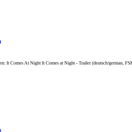
)
lern: It Comes At Night It Comes at Night - Trailer (deutsch/german, F
)